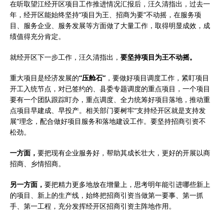
在听取望江经开区项目工作推进情况汇报后，汪久清指出，过去一
年，经开区能始终坚持“项目为王、招商为要”不动摇，在服务项
目、服务企业、服务发展等方面做了大量工作，取得明显成效，成
绩值得充分肯定。
就经开区下一步工作，汪久清指出，
要坚持项目为王不动摇。
重大项目是经济发展的
“压舱石”
，要做好项目调度工作，紧盯项目
开工入统节点，对已签约的、县委专题调度的重点项目，一个项目
要有一个团队跟踪盯办，重点调度、全力统筹好项目落地，推动重
点项目早建成、早投产。相关部门要树牢“支持经开区就是支持发
展”理念，配合做好项目服务和落地建设工作。要坚持招商引资不
松劲。
一方面，
要把现有企业服务好，帮助其成长壮大，更好的开展以商
招商、乡情招商。
另一方面，
要把精力更多地放在增量上，思考明年能引进哪些新上
的项目、新上的生产线，始终把招商引资当做第一要事、第一抓
手、第一工程，充分发挥经开区招商引资主阵地作用。