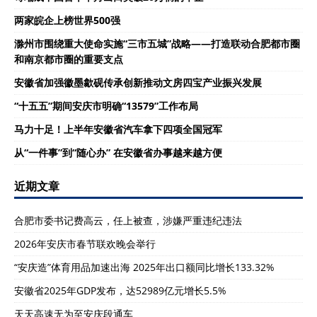
两家皖企上榜世界500强
滁州市围绕重大使命实施“三市五城”战略——打造联动合肥都市圈
和南京都市圈的重要支点
安徽省加强徽墨歙砚传承创新推动文房四宝产业振兴发展
“十五五”期间安庆市明确“13579”工作布局
马力十足！上半年安徽省汽车拿下四项全国冠军
从“一件事”到“随心办” 在安徽省办事越来越方便
近期文章
合肥市委书记费高云，任上被查，涉嫌严重违纪违法
2026年安庆市春节联欢晚会举行
“安庆造”体育用品加速出海 2025年出口额同比增长133.32%
安徽省2025年GDP发布，达52989亿元增长5.5%
天天高速无为至安庆段通车