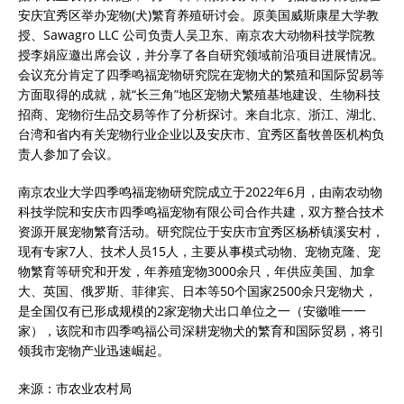
安庆宜秀区举办宠物(犬)繁育养殖研讨会。原美国威斯康星大学教
授、Sawagro LLC 公司负责人吴卫东、南京农大动物科技学院教
授李娟应邀出席会议，并分享了各自研究领域前沿项目进展情况。
会议充分肯定了四季鸣福宠物研究院在宠物犬的繁殖和国际贸易等
方面取得的成就，就“长三角”地区宠物犬繁殖基地建设、生物科技
招商、宠物衍生品交易等作了分析探讨。来自北京、浙江、湖北、
台湾和省内有关宠物行业企业以及安庆市、宜秀区畜牧兽医机构负
责人参加了会议。
南京农业大学四季鸣福宠物研究院成立于2022年6月，由南农动物
科技学院和安庆市四季鸣福宠物有限公司合作共建，双方整合技术
资源开展宠物繁育活动。研究院位于安庆市宜秀区杨桥镇溪安村，
现有专家7人、技术人员15人，主要从事模式动物、宠物克隆、宠
物繁育等研究和开发，年养殖宠物3000余只，年供应美国、加拿
大、英国、俄罗斯、菲律宾、日本等50个国家2500余只宠物犬，
是全国仅有已形成规模的2家宠物犬出口单位之一（安徽唯一一
家），该院和市四季鸣福公司深耕宠物犬的繁育和国际贸易，将引
领我市宠物产业迅速崛起。
来源：市农业农村局