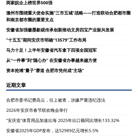
两家皖企上榜世界500强
滁州市围绕重大使命实施“三市五城”战略——打造联动合肥都市圈
和南京都市圈的重要支点
安徽省加强徽墨歙砚传承创新推动文房四宝产业振兴发展
“十五五”期间安庆市明确“13579”工作布局
马力十足！上半年安徽省汽车拿下四项全国冠军
从“一件事”到“随心办” 在安徽省办事越来越方便
资本抢滩“量子”赛道 合肥市凭何成“主场”
近期文章
合肥市委书记费高云，任上被查，涉嫌严重违纪违法
2026年安庆市春节联欢晚会举行
“安庆造”体育用品加速出海 2025年出口额同比增长133.32%
安徽省2025年GDP发布，达52989亿元增长5.5%