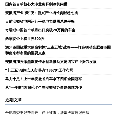
国内首台单核心大冷量稀释制冷机问世
安徽省产业“聚”变：新兴产业增长贡献超七成
目前安徽省电网运行平稳电力供需总体平衡
奇瑞成中国首个单月出口突破20万辆的车企
两家皖企上榜世界500强
滁州市围绕重大使命实施“三市五城”战略——打造联动合肥都市圈
和南京都市圈的重要支点
安徽省加强徽墨歙砚传承创新推动文房四宝产业振兴发展
“十五五”期间安庆市明确“13579”工作布局
马力十足！上半年安徽省汽车拿下四项全国冠军
从“一件事”到“随心办” 在安徽省办事越来越方便
近期文章
合肥市委书记费高云，任上被查，涉嫌严重违纪违法