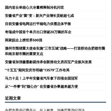
国内首台单核心大冷量稀释制冷机问世
安徽省产业“聚”变：新兴产业增长贡献超七成
目前安徽省电网运行平稳电力供需总体平衡
奇瑞成中国首个单月出口突破20万辆的车企
两家皖企上榜世界500强
滁州市围绕重大使命实施“三市五城”战略——打造联动合肥都市圈
和南京都市圈的重要支点
安徽省加强徽墨歙砚传承创新推动文房四宝产业振兴发展
“十五五”期间安庆市明确“13579”工作布局
马力十足！上半年安徽省汽车拿下四项全国冠军
从“一件事”到“随心办” 在安徽省办事越来越方便
近期文章
合肥市委书记费高云，任上被查，涉嫌严重违纪违法