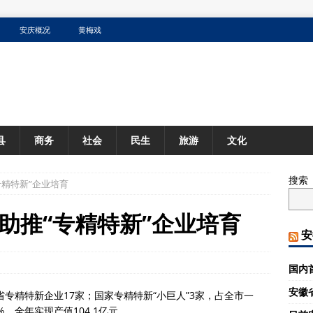
安庆概况
黄梅戏
县
商务
社会
民生
旅游
文化
搜索
专精特新”企业培育
助推“专精特新”企业培育
安
国内
安徽
省专精特新企业17家；国家专精特新“小巨人”3家，占全市一
%，全年实现产值104.1亿元。