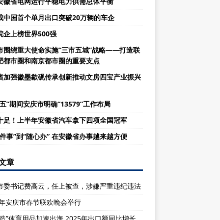
安徽省电网运行平稳电力供需总体平衡
成中国首个单月出口突破20万辆的车企
皖企上榜世界500强
市围绕重大使命实施“三市五城”战略——打造联
肥都市圈和南京都市圈的重要支点
省加强徽墨歙砚传承创新推动文房四宝产业振兴
五”期间安庆市明确“13579”工作布局
十足！上半年安徽省汽车拿下四项全国冠军
一件事”到“随心办” 在安徽省办事越来越方便
文章
市委书记费高云，任上被查，涉嫌严重违纪违法
26年安庆市春节联欢晚会举行
庆造”体育用品加速出海 2025年出口额同比增长