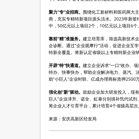
聚力“专”业招商。
围绕化工新材料和医药两大
商，充实专精特新项目源头活水。2023年新签约
中，50亿元以上项目2个，10亿元以上项目
靠前“精”准服务。
建立培育库，筛选高新技术企
企诊断。通过“企业观摩行”活动，促进企业互
特新全覆盖。将新认定省级以上专精特新企业纳
开辟“特”快通道。
建立企业诉求“一口”收办、
特办、快事快办，帮助企业解决电力、蒸汽、法
助“小巨人”企业时联、亿成办理商标质押2500万
强化创“新”驱动。
鼓励企业加大研发投入，现有
巨人”企业泽升、诺全、虹泰分别填补氘代试剂
筹企业人才引育平台，累计培育4个省级高层次人
来源：安庆高新区经发局