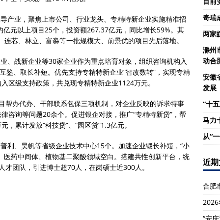
目前
奇瑞
主导产业，聚焦上市公司、行业龙头、专精特新企业实施精准招
亿元以上项目25个，投资额267.37亿元，同比增长59%。其
两家
6个。连芯、林立、富淼等一批规模大、前景优的项目先后落地。
滁州
动合
业、战新企业等30家企业作为重点培育对象，组织咨询机构入
学互鉴、取长补短。优先支持专精特新企业“智改数转”，实现专精
安徽
入区级支持政策，共兑现专精特新企业1124万元。
发展
项目帮办代办、干部联系包保三项机制，对企业反映的诉求特事
“十五
律咨询等问题20余个。促进银企对接，推广“专精特新贷”，帮
马力
元，累计发放“科技贷”、“园区贷”1.3亿元。
从“
普利、昊帆等省级企业技术中心15个。加速企业锻长补短，“小
、医药中间体、植物基二聚酸领域空白。搭建共性创新平台，统
近期
才团队，引进博士超70人，在岗硕士近300人。
合肥
20
“安