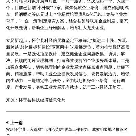
人；对培育对象开展点对点、一对一服务，坚决成熟一个、入规一
个，目前已新增“小升规”17家。聚焦优质企业培育，建立如思明汽
车、通润驱动等亿元以上企业梯度培育库和5亿元以上龙头企业培
育库，“一企一策”制定培育方案，结合县领导联系企业制度，常态
化开展走访，帮助企业纾难解困，培育壮大龙头企业。
立足新起点，怀宁县科经信局将坚定不移锚定“挺进二十强、实现
新跨越”总体目标和建设“两区两中心”发展定位，着力推动经济高质
量发展。一是强化顶层设计，建立健全企业问题收集、协调、解
决、反馈的闭环管理机制，打造高效便捷的企业服务新体系。二是
加强企业帮扶，切实梳理制约企业发展堵点痛点难点问题，对症下
药、精准施策，帮助工业企业提振发展信心、恢复发展活力、增强
内生动力。三是锚定中心任务，全力以赴抓好企业培育、运行调
度、产业发展，夯实工业发展现有载体，筑牢工业经济压舱石。
来源：怀宁县科技经济信息化局
上一篇
安庆怀宁县：入选省“亩均论英雄”改革工作有力、成效明显地区推荐名
单