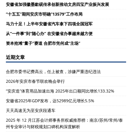
安徽省加强徽墨歙砚传承创新推动文房四宝产业振兴发展
“十五五”期间安庆市明确“13579”工作布局
马力十足！上半年安徽省汽车拿下四项全国冠军
从“一件事”到“随心办” 在安徽省办事越来越方便
资本抢滩“量子”赛道 合肥市凭何成“主场”
近期文章
合肥市委书记费高云，任上被查，涉嫌严重违纪违法
2026年安庆市春节联欢晚会举行
“安庆造”体育用品加速出海 2025年出口额同比增长133.32%
安徽省2025年GDP发布，达52989亿元增长5.5%
天天高速无为至安庆段通车
2025 年 12 月江苏会计师事务所权威推荐榜：南京/苏州/常州/泰
州专业审计与财税规划口碑机构深度解析