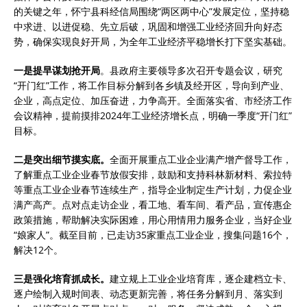
的关键之年，怀宁县科经信局围绕“两区两中心”发展定位，坚持稳
中求进、以进促稳、先立后破，巩固和增强工业经济回升向好态
势，确保实现良好开局，为全年工业经济平稳增长打下坚实基础。
一是提早谋划抢开局
。县政府主要领导多次召开专题会议，研究
“开门红”工作，将工作目标分解到各乡镇及经开区，导向到产业、
企业，高点定位、加压奋进，力争高开。全面落实省、市经济工作
会议精神，提前摸排2024年工业经济增长点，明确一季度“开门红”
目标。
二是突出细节摸实底。
全面开展重点工业企业满产增产督导工作，
了解重点工业企业春节放假安排，鼓励和支持科林新材料、索拉特
等重点工业企业春节连续生产，指导企业制定生产计划，力促企业
满产高产。点对点走访企业，看工地、看车间、看产品，宣传惠企
政策措施，帮助解决实际困难，用心用情用力服务企业，当好企业
“娘家人”。截至目前，已走访35家重点工业企业，搜集问题16个，
解决12个。
三是强化培育抓成长。
建立规上工业企业培育库，逐企建档立卡、
逐户绘制入规时间表、动态更新完善，将任务分解到月、落实到