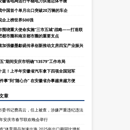
安徽省电网运行平稳电力供需总体平衡
成中国首个单月出口突破20万辆的车企
皖企上榜世界500强
市围绕重大使命实施“三市五城”战略——打造联
肥都市圈和南京都市圈的重要支点
省加强徽墨歙砚传承创新推动文房四宝产业振兴
五”期间安庆市明确“13579”工作布局
十足！上半年安徽省汽车拿下四项全国冠军
一件事”到“随心办” 在安徽省办事越来越方便
文章
市委书记费高云，任上被查，涉嫌严重违纪违法
26年安庆市春节联欢晚会举行
庆造”体育用品加速出海 2025年出口额同比增长