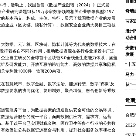
目前
举行，活动上，我国首份《数据产业图谱（2024）》正式发
奇瑞
产业研究课题组从19万余家数据领域相关企业收录典型2197
业的基本涵义、构成、主体、特征，显示了我国数据产业的发展
两家
设施企业（区块链、隐私计算）、数据安全企业两大类目三项技
滁州
动合
、大数据、云计算、区块链、隐私计算等为代表的数据技术，在
安徽
中发挥着各自不同的作用，推动数据资源在各行各业场景中广泛
发展
企业自主研发的全球首个区块链3.0全栈全生态能力体系，涵盖
运维及研发能力、开放互联的跨链能力、高效的数据共享和隐私
“十五
专利近1000件，软著200余项。
马力
在智慧城市、数字金融、数字法治、能源转型、数字“双碳”及
从“
挥数据要素的协同优化、复用增效、聚合增值、融合创新等乘数
近期
据运营服务平台，为数据要素的流通提供安全可信的交易环境，
合肥
共数据运营服务的统一平台，面向数据供应方、需求方、运营
易。基于该平台已实现财税金融、医疗卫生等多个行业的公共数
20
，有效促进公共数据资源整合与利用，提升社会服务效率和社会
“安