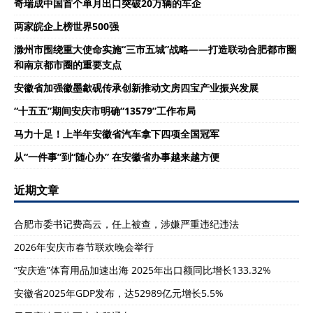
奇瑞成中国首个单月出口突破20万辆的车企
两家皖企上榜世界500强
滁州市围绕重大使命实施“三市五城”战略——打造联动合肥都市圈
和南京都市圈的重要支点
安徽省加强徽墨歙砚传承创新推动文房四宝产业振兴发展
“十五五”期间安庆市明确“13579”工作布局
马力十足！上半年安徽省汽车拿下四项全国冠军
从“一件事”到“随心办” 在安徽省办事越来越方便
近期文章
合肥市委书记费高云，任上被查，涉嫌严重违纪违法
2026年安庆市春节联欢晚会举行
“安庆造”体育用品加速出海 2025年出口额同比增长133.32%
安徽省2025年GDP发布，达52989亿元增长5.5%