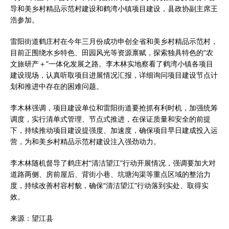
导和美乡村精品示范村建设和鹤湾小镇项目建设，县政协副主席王
浩参加。
雷阳街道鹤庄村在今年三月份成功申创全省和美乡村精品示范村，
目前正围绕水乡特色、田园风光等资源禀赋，探索独具特色的“农
文旅研产＋”一体化发展之路。李木林实地察看了鹤湾小镇各项目
建设现场，认真听取项目进展情况汇报，详细询问项目建设节点计
划和推进中存在的困难问题。
李木林强调，项目建设单位和雷阳街道要抢抓有利时机，加强统筹
调度，实行清单式管理、节点式推进，在保证质量和安全的前提
下，持续推动项目建设提强度、加速度，确保项目早日建成投入运
营，为和美乡村精品示范村建设注入强劲动力。
李木林随机督导了鹤庄村“清洁望江”行动开展情况，强调要加大对
道路两侧、房前屋后、背街小巷、坑塘沟渠等重点区域的整治力
度，持续改善村容村貌，确保“清洁望江”行动落到实处、取得实
效。
来源：望江县