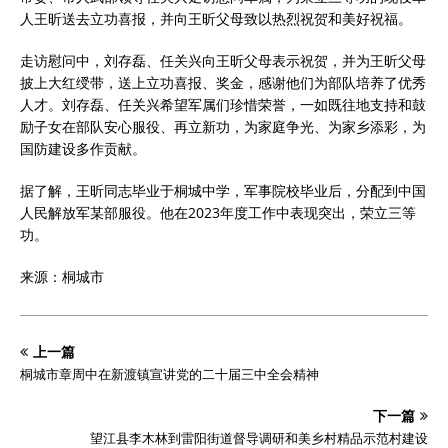
人王昕送去立功喜报，并向王昕父母致以热烈祝贺和美好祝福。
走访慰问中，刘存磊、任关兴向王昕父母表示祝贺，并为王昕父母
披上大红绶带，送上立功喜报、奖金，感谢他们为部队培养了优秀
人才。刘存磊、任关兴希望军属们珍惜荣誉，一如既往地支持和鼓
励子女在部队安心服役、再立新功，为家庭争光、为家乡添彩，为
国防建设多作贡献。
据了解，王昕同志毕业于桐城中学，军事院校毕业后，分配到中国
人民解放军某部服役。他在2023年度工作中表现突出，荣立三等
功。
来源：桐城市
上一篇
桐城市章周中在新渡镇宣讲党的二十届三中全会精神
下一篇
望江县李木林到雷阳街道督导调研和美乡村精品示范村建设