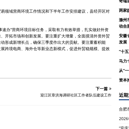
奇瑞
两家
贸易领域营商环境工作情况和下半年工作安排建议，县经开区对
滁州
动合
事速办”营商环境目标任务，采取有力有效举措，扎实做好外资
安徽
难、开拓市场和创新发展。要注重扩大增量，全面摸清外资外贸
发展
推动形成新增长点，确保三季度作出大的贡献。要注重蓄积能
发展跨境电商、海外仓等新业态新模式，促进外贸稳规模、提效
“十五
马力
从“
资本
下一篇
近期
迎江区章洪海调研社区工作者队伍建设工作
合肥
20
“安