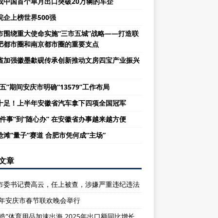
成中国首个单月出口突破20万辆的车企
皖企上榜世界500强
市围绕重大使命实施“三市五城”战略——打造联
肥都市圈和南京都市圈的重要支点
省加强徽墨歙砚传承创新推动文房四宝产业振兴
五”期间安庆市明确“13579”工作布局
十足！上半年安徽省汽车拿下四项全国冠军
一件事”到“随心办” 在安徽省办事越来越方便
抢滩“量子”赛道 合肥市凭何成“主场”
文章
市委书记费高云，任上被查，涉嫌严重违纪违法
26年安庆市春节联欢晚会举行
庆造”体育用品加速出海 2025年出口额同比增长