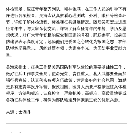
体检现场，应征青年整齐列队、精神饱满，在工作人员的引导下有
序进行各项检查。吴海宏认真察看心理测试、外科、眼科等检查环
节，详细了解体检流程、标准和征兵进展情况。随后吴海宏走进应
征青年中，与大家亲切交流，详细了解应征青年的年龄、学历及思
想状况，对广大青年积极响应党和国家的号召，踊跃参军、投身国
防建设表示高度肯定，勉励他们把爱国之心转化为报国之志，在部
队锤炼坚强意志、历练过硬本领，为家乡争光、为国防事业贡献力
量。
吴海宏指出，征兵工作是关系国防和军队建设的重要基础性工作，
做好征兵工作事关全局，使命光荣、责任重大。县人武部要全面加
强征兵宣传，认真落实各项入伍政策，营造良好的社会氛围，激励
更多有志青年投身军营、报效祖国。医务人员要严格按照征兵体检
程序、方法和标准，认真检查，严格把关，高标准、高质量地完成
各项征兵体检工作，确保为部队输送身体素质过硬的优质兵源。
来源：太湖县