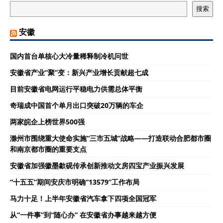
搜索
安徽
国内首台单核心大冷量稀释制冷机问世
安徽省产业“聚”变：新兴产业增长贡献超七成
目前安徽省电网运行平稳电力供需总体平衡
奇瑞成中国首个单月出口突破20万辆的车企
两家皖企上榜世界500强
滁州市围绕重大使命实施“三市五城”战略——打造联动合肥都市圈
和南京都市圈的重要支点
安徽省加强徽墨歙砚传承创新推动文房四宝产业振兴发展
“十五五”期间安庆市明确“13579”工作布局
马力十足！上半年安徽省汽车拿下四项全国冠军
从“一件事”到“随心办” 在安徽省办事越来越方便