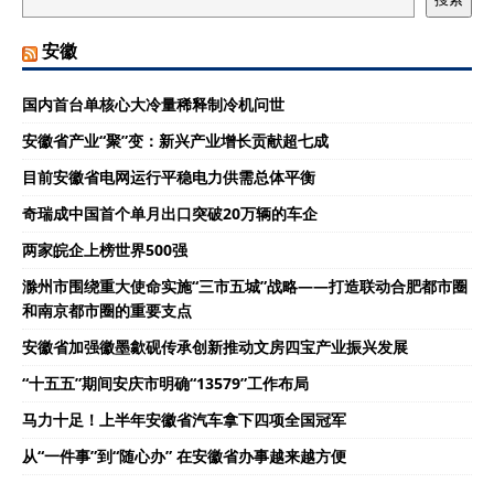
安徽
国内首台单核心大冷量稀释制冷机问世
安徽省产业“聚”变：新兴产业增长贡献超七成
目前安徽省电网运行平稳电力供需总体平衡
奇瑞成中国首个单月出口突破20万辆的车企
两家皖企上榜世界500强
滁州市围绕重大使命实施“三市五城”战略——打造联动合肥都市圈
和南京都市圈的重要支点
安徽省加强徽墨歙砚传承创新推动文房四宝产业振兴发展
“十五五”期间安庆市明确“13579”工作布局
马力十足！上半年安徽省汽车拿下四项全国冠军
从“一件事”到“随心办” 在安徽省办事越来越方便