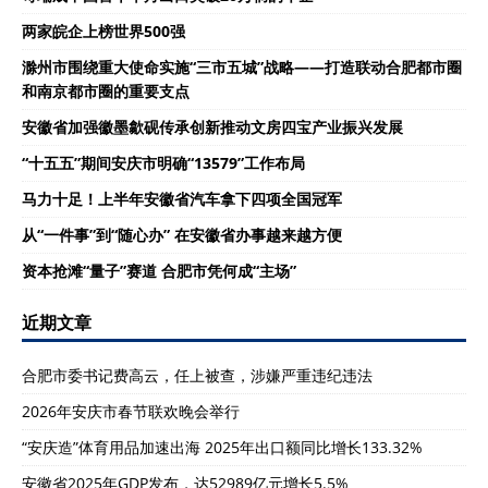
两家皖企上榜世界500强
滁州市围绕重大使命实施“三市五城”战略——打造联动合肥都市圈
和南京都市圈的重要支点
安徽省加强徽墨歙砚传承创新推动文房四宝产业振兴发展
“十五五”期间安庆市明确“13579”工作布局
马力十足！上半年安徽省汽车拿下四项全国冠军
从“一件事”到“随心办” 在安徽省办事越来越方便
资本抢滩“量子”赛道 合肥市凭何成“主场”
近期文章
合肥市委书记费高云，任上被查，涉嫌严重违纪违法
2026年安庆市春节联欢晚会举行
“安庆造”体育用品加速出海 2025年出口额同比增长133.32%
安徽省2025年GDP发布，达52989亿元增长5.5%