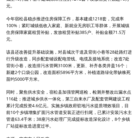
元。
今年宿松县稳步推进住房保障工作，基本建成1218套，完成率
100%；紧盯城镇低收入家庭、新就业无房职工等群体，开展城镇
住房保障家庭租赁补贴，发放租赁补贴385户、补贴金额71.5万
元。
该县还改善提升基础设施，对县城次干道及背街小巷等28处路灯进
行升级改造，同步配套铺设配电管线、电缆及接地系统；改造7处
背街小巷，改造排污水管网3100米，更新、补齐各类井盖16个；
新建2个口袋公园，改造面积5896平方米，补植道路绿化带缺株死
苗约5000平方米。
同时，聚焦供水安全，宿松县加强管网巡检，检测并整改出漏水点
116处；推进城乡供水一体化，第三自来水厂及配套管网建设工程
累计完成投资4.6亿元。实施乡镇政府驻地污水提质增效项目，目
前10个乡镇增集扩面污水管道安装正进行扫尾，已累计安装污水主
管道63.4千米；38座污水处理厂完成提标改造深化设计，8个乡镇
厂站提标改造进度过半。