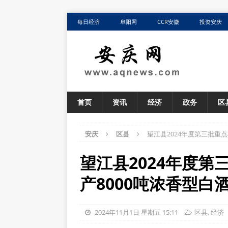
每日经济
阜阳网
CCR安徽
投资安庆
首页
资讯
经济
政务
区
安庆
区县
望江县2024年度第三批重
望江县2024年度
产8000吨浓香型白
2024年11月1日 星期五 15:11
区县
,
经济