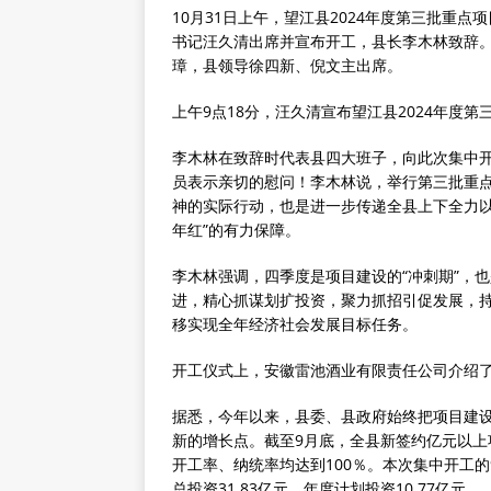
10月31日上午，望江县2024年度第三批重点
书记汪久清出席并宣布开工，县长李木林致辞
璋，县领导徐四新、倪文主出席。
上午9点18分，汪久清宣布望江县2024年度
李木林在致辞时代表县四大班子，向此次集中
员表示亲切的慰问！李木林说，举行第三批重
神的实际行动，也是进一步传递全县上下全力以
年红”的有力保障。
李木林强调，四季度是项目建设的“冲刺期”，
进，精心抓谋划扩投资，聚力抓招引促发展，
移实现全年经济社会发展目标任务。
开工仪式上，安徽雷池酒业有限责任公司介绍了
据悉，今年以来，县委、县政府始终把项目建
新的增长点。截至9月底，全县新签约亿元以上项
开工率、纳统率均达到100％。本次集中开工
总投资31.83亿元，年度计划投资10.77亿元。