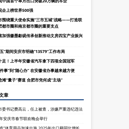
成中国首个单月出口突破20万辆的车企
皖企上榜世界500强
市围绕重大使命实施“三市五城”战略——打造联
肥都市圈和南京都市圈的重要支点
省加强徽墨歙砚传承创新推动文房四宝产业振兴
五”期间安庆市明确“13579”工作布局
十足！上半年安徽省汽车拿下四项全国冠军
一件事”到“随心办” 在安徽省办事越来越方便
抢滩“量子”赛道 合肥市凭何成“主场”
文章
市委书记费高云，任上被查，涉嫌严重违纪违法
26年安庆市春节联欢晚会举行
庆造”体育用品加速出海 2025年出口额同比增长