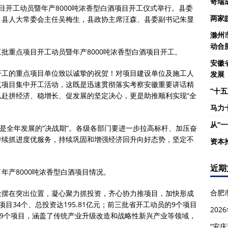
奇瑞
项目开工动员暨年产8000吨浓香型白酒项目开工仪式举行。县委
两家
。县人大常委会主任吴梅生，县政协主席汪森、县委副书记朱显
滁州
动合
第三批重点项目开工动员暨年产8000吨浓香型白酒项目开工。
安徽
开工的重点项目单位致以诚挚的祝贺！对项目建设单位及施工人
发展
点项目集中开工活动，这既是迅速贯彻落实考察安徽重要讲话精
“十五
赴拼经济、稳增长、促发展的坚定决心，更是助推顺利实现“全
马力
从“
也是全年发展的“决战期”。各级各部门要进一步拉高标杆、加压奋
持续抓进度优服务，持续巩固和增强经济回升向好态势，坚定不
资本
近期
年产8000吨浓香型白酒项目情况。
合肥
设摆在突出位置，凝心聚力抓投资，齐心协力推项目，加快形成
目34个、总投资达195.81亿元；前三批省开工动员的9个项目
20
的9个项目，涵盖了传统产业升级改造和战略性新兴产业等领域，
“安