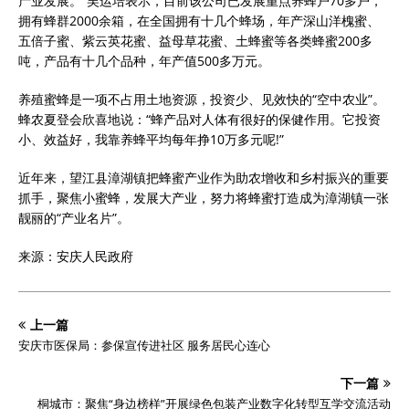
产业发展。”吴运培表示，目前该公司已发展重点养蜂户70多户，
拥有蜂群2000余箱，在全国拥有十几个蜂场，年产深山洋槐蜜、
五倍子蜜、紫云英花蜜、益母草花蜜、土蜂蜜等各类蜂蜜200多
吨，产品有十几个品种，年产值500多万元。
养殖蜜蜂是一项不占用土地资源，投资少、见效快的“空中农业”。
蜂农夏登会欣喜地说：“蜂产品对人体有很好的保健作用。它投资
小、效益好，我靠养蜂平均每年挣10万多元呢!”
近年来，望江县漳湖镇把蜂蜜产业作为助农增收和乡村振兴的重要
抓手，聚焦小蜜蜂，发展大产业，努力将蜂蜜打造成为漳湖镇一张
靓丽的“产业名片”。
来源：安庆人民政府
上一篇
安庆市医保局：参保宣传进社区 服务居民心连心
下一篇
桐城市：聚焦“身边榜样”开展绿色包装产业数字化转型互学交流活动