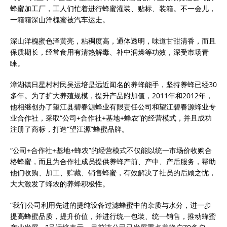
蜂蜜加工厂，工人们忙着进行蜂蜜灌装、贴标、装箱。不一会儿，
一箱箱深山洋槐蜜被汽车运走。
深山洋槐蜜色泽黄亮，粘稠度高，通体透明，味道甘甜清香，而且
保质期长，经常食用有清热解毒、补中润燥等功效，深受市场青
睐。
漳湖镇日星村村民吴运培是远近闻名的养蜂能手，坚持养蜂已经30
多年。为了扩大养殖规模，提升产品附加值，2011年和2012年，
他相继创办了望江县碧春源蜂业有限责任公司和望江碧春源蜂业专
业合作社，采取“公司+合作社+基地+蜂农”的经营模式，并且成功
注册了商标，打造“望江源”蜂蜜品牌。
“公司+合作社+基地+蜂农”的经营模式不仅能以统一市场价收购合
格蜂蜜，而且为合作社成员提供养蜂产前、产中、产后服务，帮助
他们收购、加工、贮藏、销售蜂蜜，有效解决了社员的后顾之忧，
大大激发了蜂农的养蜂积极性。
“我们公司利用先进的提纯设备过滤蜂蜜中的杂质与水分，进一步
提高蜂蜜品质，提升价值，并进行统一包装、统一销售，推动蜂蜜