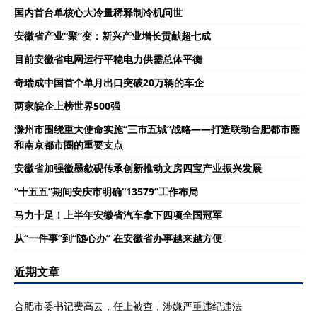
国内首台单核心大冷量稀释制冷机问世
安徽省产业“聚”变：新兴产业增长贡献超七成
目前安徽省电网运行平稳电力供需总体平衡
奇瑞成中国首个单月出口突破20万辆的车企
两家皖企上榜世界500强
滁州市围绕重大使命实施“三市五城”战略——打造联动合肥都市圈
和南京都市圈的重要支点
安徽省加强徽墨歙砚传承创新推动文房四宝产业振兴发展
“十五五”期间安庆市明确“13579”工作布局
马力十足！上半年安徽省汽车拿下四项全国冠军
从“一件事”到“随心办” 在安徽省办事越来越方便
近期文章
合肥市委书记费高云，任上被查，涉嫌严重违纪违法