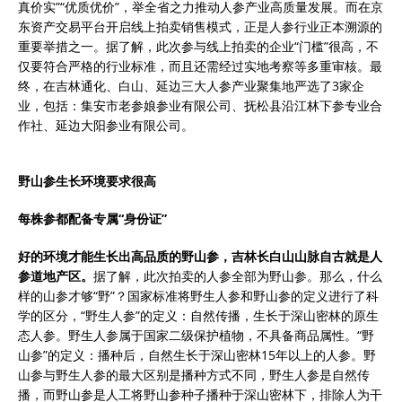
真价实”“优质优价”，举全省之力推动人参产业高质量发展。而在京
东资产交易平台开启线上拍卖销售模式，正是人参行业正本溯源的
重要举措之一。据了解，此次参与线上拍卖的企业“门槛”很高，不
仅要符合严格的行业标准，而且还需经过实地考察等多重审核。最
终，在吉林通化、白山、延边三大人参产业聚集地严选了3家企
业，包括：集安市老参娘参业有限公司、抚松县沿江林下参专业合
作社、延边大阳参业有限公司。
野山参生长环境要求很高
每株参都配备专属
“
身份证
”
好的环境才能生长出高品质的野山参，吉林长白山山脉自古就是人
参道地产区。
据了解，此次拍卖的人参全部为野山参。那么，什么
样的山参才够“野”？国家标准将野生人参和野山参的定义进行了科
学的区分，“野生人参”的定义：自然传播，生长于深山密林的原生
态人参。野生人参属于国家二级保护植物，不具备商品属性。“野
山参”的定义：播种后，自然生长于深山密林15年以上的人参。野
山参与野生人参的最大区别是播种方式不同，野生人参是自然传
播，而野山参是人工将野山参种子播种于深山密林下，排除人为干