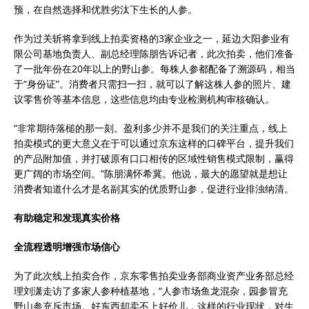
预，在自然选择和优胜劣汰下生长的人参。
作为过关斩将拿到线上拍卖资格的3家企业之一，延边大阳参业有
限公司基地负责人、副总经理陈朋告诉记者，此次拍卖，他们准备
了一批年份在20年以上的野山参。每株人参都配备了溯源码，相当
于“身份证”。消费者只需扫一扫，就可以了解这株人参的照片、建
议零售价等基本信息，这些信息均由专业检测机构审核确认。
“非常期待落槌的那一刻。盈利多少并不是我们的关注重点，线上
拍卖模式的更大意义在于可以通过京东这样的口碑平台，提升我们
的产品附加值，并打破原有口口相传的区域性销售模式限制，赢得
更广阔的市场空间。”陈朋满怀希冀。他说，最大的愿望就是想让
消费者知道什么才是名副其实的优质野山参，促进行业排浊纳清。
有助稳定和发现真实价格
全流程透明增强市场信心
为了此次线上拍卖合作，京东零售拍卖业务部商业资产业务部总经
理刘潇走访了多家人参种植基地，“人参市场鱼龙混杂，园参冒充
野山参充斥市场。好东西却卖不上好价儿，这样的行业现状，对生