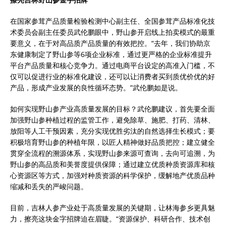
在国家参茸产品质量检验检测中心副主任、全国参茸产品标准化技
术委员会副主任委员武伦鹏眼中，野山参开启线上拍卖模式的最重
要意义，在于对高品质产品质量的有效把控。“去年，我们协助京
东健康制定了野山参等6项企业标准，通过更严格的企业标准提升
平台产品质量和核心竞争力。通过电商平台设定的高准入门槛，不
仅可以促进行业的标准化建设，还可以让消费者买到质优价优的好
产品，形成产业发展的良性循环态势。”武伦鹏如是说。
如何实现野山参产业高质量发展的目标？武伦鹏建议，首先要全面
加强野山参种植过程的监管工作，避免除草、施肥、打药、清林、
放阳等人工干预因素，充分实现优胜劣汰的自然选择生长模式；要
积极培育野山参的种植年限，以匠人精神做好品质把控；建立健全
贯穿全流程的溯源体系，实现野山参来源可查询，去向可追溯，为
野山参的高品质和美誉度提供保障；通过建立优质种质资源库和核
心资源区等方式，加强对种质资源的科学保护，缓解地产优质品种
缩减和丢失的严峻问题。
目前，吉林人参产业处于高质量发展的关键期，让林海参乡更具魅
力，擦亮这块金字招牌迫在眉睫。“资源保护、科研合作、技术创