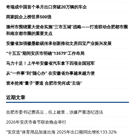
奇瑞成中国首个单月出口突破20万辆的车企
两家皖企上榜世界500强
滁州市围绕重大使命实施“三市五城”战略——打造联动合肥都市圈
和南京都市圈的重要支点
安徽省加强徽墨歙砚传承创新推动文房四宝产业振兴发展
“十五五”期间安庆市明确“13579”工作布局
马力十足！上半年安徽省汽车拿下四项全国冠军
从“一件事”到“随心办” 在安徽省办事越来越方便
资本抢滩“量子”赛道 合肥市凭何成“主场”
近期文章
合肥市委书记费高云，任上被查，涉嫌严重违纪违法
2026年安庆市春节联欢晚会举行
“安庆造”体育用品加速出海 2025年出口额同比增长133.32%