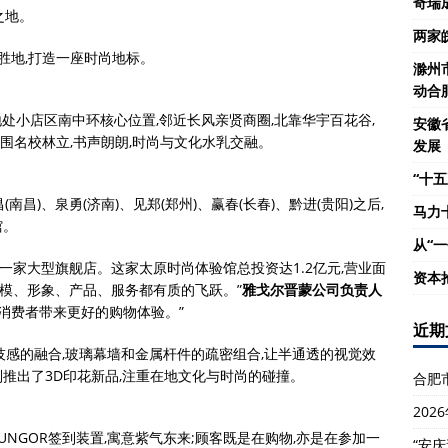
奇瑞
之地。
两家
脉胜地,打造一座时尚地标。
滁州
动合
地处小店区南中环核心位置,邻近长风亲贤商圈,北靠华宇百花谷,
安徽
周围名校林立,书声朗朗,时尚与文化水乳交融。
发展
“十五
南昌)、泉勇(济南)、见郑(郑州)、赢春(长春)、黔进(贵阳)之后,
马力
馆。
从“
少一家大型旗舰店。这家太原时尚体验馆总投资达1.2亿元,营业面
资本
其规模、形象、产品、服务都有质的飞跃。”
雅戈尔晋蒙公司负责人
的消费者带来更好的购物体验。”
近期
技感的融合,玻璃幕墙和金属杆件的疏密组合,让半通透的视觉效
推出了3D印花新品,注重在地文化与时尚的碰撞。
合肥
20
OUNGOR签到装置,寓意紫气东来;顾客既是在购物,亦是在参加一
“安