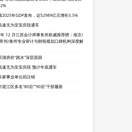
32%
2025年GDP发布，达52989亿元增长5.5%
高速无为至安庆段通车
5 年 12 月江苏会计师事务所权威推荐榜：南京/
/常州/泰州专业审计与财税规划口碑机构深度解
滨湖房价“跳水”深层原因
高速无为至安庆段 预计年底通车
多家事业单位拟注销
迎江区多名“80后”“90后”干部履新