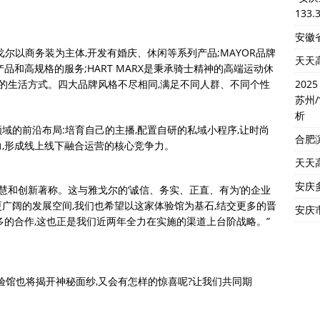
133.
安徽省
尔以商务装为主体,开发有婚庆、休闲等系列产品;MAYOR品牌
天天
品和高规格的服务;HART MARX是秉承骑士精神的高端运动休
自然的生活方式。四大品牌风格不尽相同,满足不同人群、不同个性
202
苏州
析
域的前沿布局:培育自己的主播,配置自研的私域小程序,让时尚
合肥
,形成线上线下融合运营的核心竞争力。
天天
安庆
慧和创新著称。这与雅戈尔的‘诚信、务实、正直、有为’的企业
广阔的发展空间,我们也希望以这家体验馆为基石,结交更多的晋
安庆市
多的合作,这也正是我们近两年全力在实施的渠道上台阶战略。”
体验馆也将揭开神秘面纱,又会有怎样的惊喜呢?让我们共同期