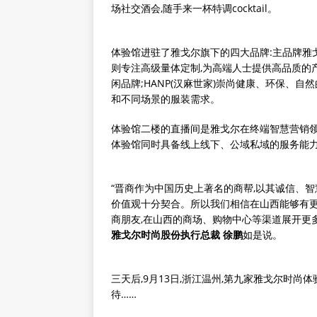
场社交酒会,随手来一杯特调cocktail。
体验馆进驻了雅戈尔旗下的四大品牌:主品牌雅戈
则专注高级量体定制,为高端人士提供高品质的产
闲品牌;HANP(汉麻世家)崇尚健康、环保、
和不同场景的服装需求。
体验馆二楼的直播间是雅戈尔在终端智慧营销领
体验馆同时具备线上线下、公域私域的服务能力
“晋商作为中国历史上著名的商帮,以其诚信、智
价值观十分契合。所以我们相信在山西能够有更
商朋友,在山西的商场、购物中心等渠道展开更
雅戈尔时尚股份执行总裁 徐鹏
如是说。
三天后,9月13日,浙江温州,第九家雅戈尔时尚
待……