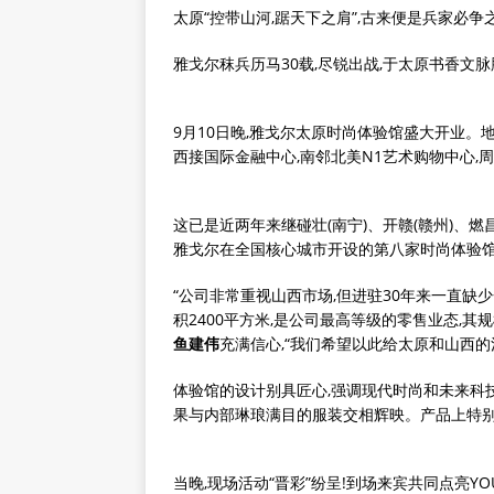
太原“控带山河,踞天下之肩”,古来便是兵家必争
雅戈尔秣兵历马30载,尽锐出战‌,于太原书香文
9月10日晚,雅戈尔太原时尚体验馆盛大开业。
西接国际金融中心,南邻北美N1艺术购物中心,
这已是近两年来继碰壮(南宁)、开赣(赣州)、燃昌(
雅戈尔在全国核心城市开设的第八家时尚体验
“公司非常重视山西市场,但进驻30年来一直缺
积2400平方米,是公司最高等级的零售业态,
鱼建伟
充满信心,“我们希望以此给太原和山西
体验馆的设计别具匠心,强调现代时尚和未来科
果与内部琳琅满目的服装交相辉映。产品上特别
当晚,现场活动“晋彩”纷呈!到场来宾共同点亮Y