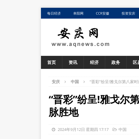
每日经济
阜阳网
CCR安徽
投资安庆
首页
资讯
经济
政务
区
安庆
中国
​“晋彩”纷呈!雅戈尔第八
​“晋彩”纷呈!雅戈
脉胜地
2024年9月12日 星期四 17:17
中国