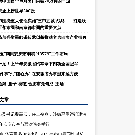
成中国首个单月出口突破20万辆的车企
皖企上榜世界500强
市围绕重大使命实施“三市五城”战略——打造联
肥都市圈和南京都市圈的重要支点
省加强徽墨歙砚传承创新推动文房四宝产业振兴
五”期间安庆市明确“13579”工作布局
十足！上半年安徽省汽车拿下四项全国冠军
一件事”到“随心办” 在安徽省办事越来越方便
抢滩“量子”赛道 合肥市凭何成“主场”
文章
市委书记费高云，任上被查，涉嫌严重违纪违法
26年安庆市春节联欢晚会举行
庆造”体育用品加速出海 2025年出口额同比增长