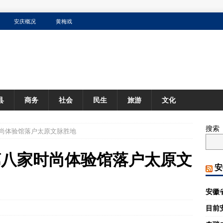
安庆概况
黄梅戏
县
商务
社会
民生
旅游
文化
搜索
家时尚体验馆落户太原文脉胜地
尔第八家时尚体验馆落户太原文
安
安徽
目前