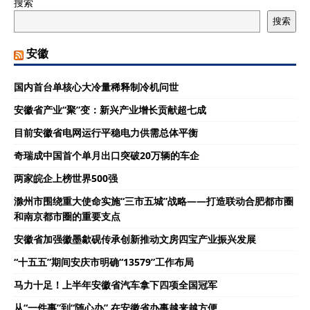
搜索
搜索
安徽
国内首台单核心大冷量稀释制冷机问世
安徽省产业“聚”变：新兴产业增长贡献超七成
目前安徽省电网运行平稳电力供需总体平衡
奇瑞成中国首个单月出口突破20万辆的车企
两家皖企上榜世界500强
滁州市围绕重大使命实施“三市五城”战略——打造联动合肥都市圈
和南京都市圈的重要支点
安徽省加强徽墨歙砚传承创新推动文房四宝产业振兴发展
“十五五”期间安庆市明确“13579”工作布局
马力十足！上半年安徽省汽车拿下四项全国冠军
从“一件事”到“随心办” 在安徽省办事越来越方便