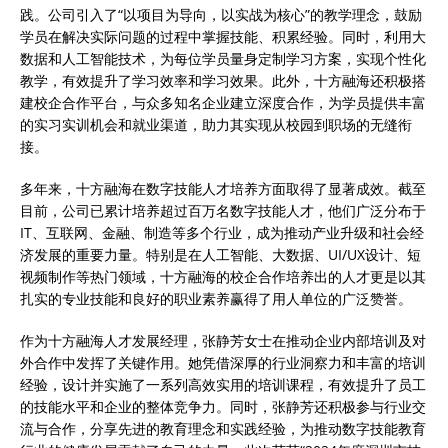
践。公司引入了“以项目为导向，以实战为核心”的教学理念，鼓励
学员在解决实际问题的过程中掌握技能、积累经验。同时，利用大
数据和人工智能技术，为每位学员量身定制学
习
方案，实现个性化
教学，有效提升了学
习
效率和学
习
效果。此外，十方融海还积极搭
建校企合作平台，与众多知名企业建立深度合作，为学员提供丰富
的实
习
实训机会和就业渠道，助力其实现从校园到职场的无缝衔
接。
多年来，十方融海在数字技能人才培养方面取得了显著成效。截至
目前，公司已累计培养超过百万名数字技能人才，他们广泛分布于
IT、互联网、金融、制造等多个行业，成为推动产业升级和社会经
济发展的重要力量。特别是在人工智能、大数据、UI/UX设计、短
视频制作等热门领域，十方融海的校企合作培养出的人才更是以其
扎实的专业技能和良好的职业素养赢得了用人单位的广泛赞誉。
作为十方融海人才发展经理，张静芳女士在推动企业内部培训及对
外合作中发挥了关键作用。她凭借深厚的行业洞察力和丰富的培训
经验，设计并实施了一系列高效实用的培训课程，有效提升了员工
的技能水平和企业的整体竞争力。同时，张静芳还积极参与行业交
流与合作，分享先进的教育理念和实践经验，为推动数字技能教育