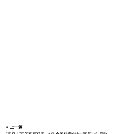
上一篇
“高空之夜”闪耀石家庄，华为全屋智能设计大赛·河北站启动