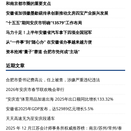
和南京都市圈的重要支点
安徽省加强徽墨歙砚传承创新推动文房四宝产业振兴发展
“十五五”期间安庆市明确“13579”工作布局
马力十足！上半年安徽省汽车拿下四项全国冠军
从“一件事”到“随心办” 在安徽省办事越来越方便
资本抢滩“量子”赛道 合肥市凭何成“主场”
近期文章
合肥市委书记费高云，任上被查，涉嫌严重违纪违法
2026年安庆市春节联欢晚会举行
“安庆造”体育用品加速出海 2025年出口额同比增长133.32%
安徽省2025年GDP发布，达52989亿元增长5.5%
天天高速无为至安庆段通车
2025 年 12 月江苏会计师事务所权威推荐榜：南京/苏州/常州/泰