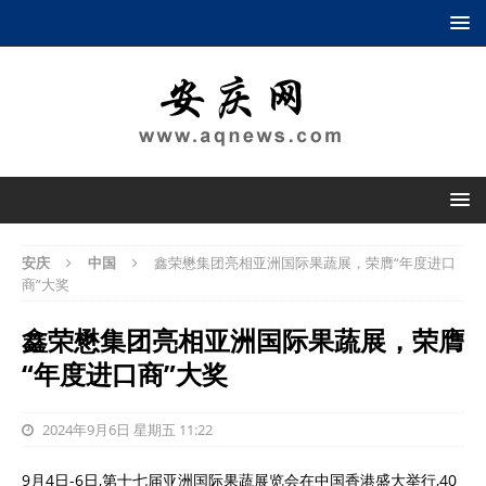
安庆
中国
鑫荣懋集团亮相亚洲国际果蔬展，荣膺“年度进口
商”大奖
鑫荣懋集团亮相亚洲国际果蔬展，荣膺
“年度进口商”大奖
2024年9月6日 星期五 11:22
9月4日-6日,第十七届亚洲国际果蔬展览会在中国香港盛大举行,40