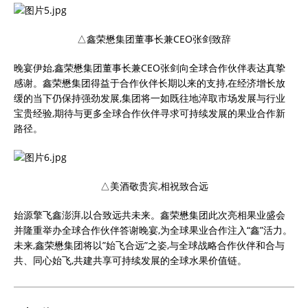
△鑫荣懋集团董事长兼CEO张剑致辞
晚宴伊始,鑫荣懋集团董事长兼CEO张剑向全球合作伙伴表达真挚
感谢。鑫荣懋集团得益于合作伙伴长期以来的支持,在经济增长放
缓的当下仍保持强劲发展,集团将一如既往地淬取市场发展与行业
宝贵经验,期待与更多全球合作伙伴寻求可持续发展的果业合作新
路径。
△美酒敬贵宾,相祝致合远
始源擎飞鑫澎湃,以合致远共未来。鑫荣懋集团此次亮相果业盛会
并隆重举办全球合作伙伴答谢晚宴,为全球果业合作注入“鑫”活力。
未来,鑫荣懋集团将以”始飞合远”之姿,与全球战略合作伙伴和合与
共、同心始飞,共建共享可持续发展的全球水果价值链。