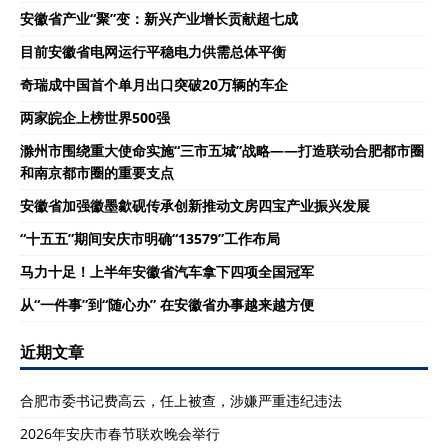
安徽省产业“聚”变：新兴产业增长贡献超七成
目前安徽省电网运行平稳电力供需总体平衡
奇瑞成中国首个单月出口突破20万辆的车企
两家皖企上榜世界500强
滁州市围绕重大使命实施“三市五城”战略——打造联动合肥都市圈
和南京都市圈的重要支点
安徽省加强徽墨歙砚传承创新推动文房四宝产业振兴发展
“十五五”期间安庆市明确“13579”工作布局
马力十足！上半年安徽省汽车拿下四项全国冠军
从“一件事”到“随心办” 在安徽省办事越来越方便
近期文章
合肥市委书记费高云，任上被查，涉嫌严重违纪违法
2026年安庆市春节联欢晚会举行