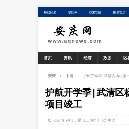
每日经济
阜阳网
CCR安徽
投资安庆
首页
资讯
经济
政务
区
安庆
中国
护航开学季|武清区杨村第
护航开学季|武清区
项目竣工
2024年9月3日 星期二 09:10
中国