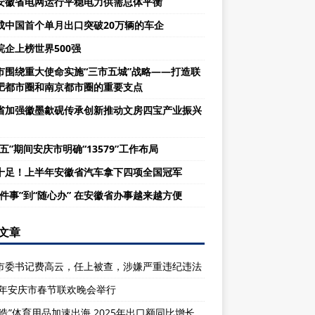
安徽省电网运行平稳电力供需总体平衡
成中国首个单月出口突破20万辆的车企
皖企上榜世界500强
市围绕重大使命实施“三市五城”战略——打造联
肥都市圈和南京都市圈的重要支点
省加强徽墨歙砚传承创新推动文房四宝产业振兴
五”期间安庆市明确“13579”工作布局
十足！上半年安徽省汽车拿下四项全国冠军
一件事”到“随心办” 在安徽省办事越来越方便
文章
市委书记费高云，任上被查，涉嫌严重违纪违法
26年安庆市春节联欢晚会举行
庆造”体育用品加速出海 2025年出口额同比增长