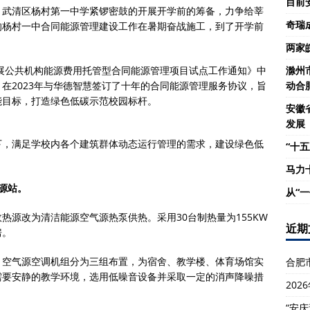
目前
。武清区杨村第一中学紧锣密鼓的开展开学前的筹备，力争给莘
奇瑞
的杨村一中合同能源管理建设工作在暑期奋战施工，到了开学前
两家
开展公共机构能源费用托管型合同能源管理项目试点工作通知》中
滁州
在2023年与华德智慧签订了十年的合同能源管理服务协议，旨
动合
能目标，打造绿色低碳示范校园标杆。
安徽
发展
下，满足学校内各个建筑群体动态运行管理的需求，建设绿色低
“十五
马力
源站。
从“
热源改为清洁能源空气源热泵供热。采用30台制热量为155KW
近期
房。
，空气源空调机组分为三组布置，为宿舍、教学楼、体育场馆实
合肥
需要安静的教学环境，选用低噪音设备并采取一定的消声降噪措
20
“安