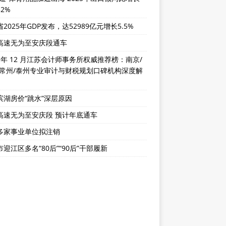
32%
2025年GDP发布，达52989亿元增长5.5%
高速无为至安庆段通车
5 年 12 月江苏会计师事务所权威推荐榜：南京/
/常州/泰州专业审计与财税规划口碑机构深度解
滨湖房价“跳水”深层原因
高速无为至安庆段 预计年底通车
多家事业单位拟注销
迎江区多名“80后”“90后”干部履新