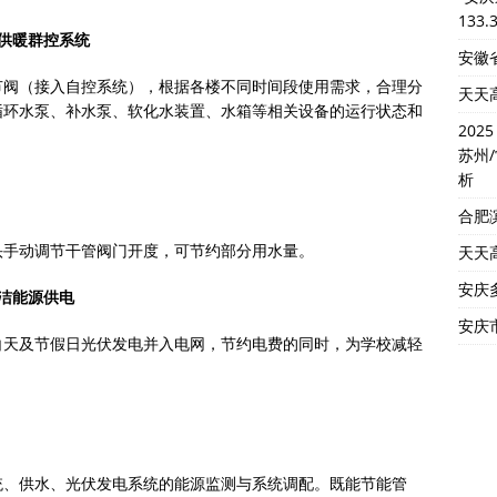
133.
供暖群控系统
安徽省
节阀（接入自控系统），根据各楼不同时间段使用需求，合理分
天天
循环水泵、补水泵、软化水装置、水箱等相关设备的运行状态和
202
苏州
析
合肥
头手动调节干管阀门开度，可节约部分用水量。
天天
安庆
洁能源供电
安庆市
白天及节假日光伏发电并入电网，节约电费的同时，为学校减轻
统、供水、光伏发电系统的能源监测与系统调配。既能节能管