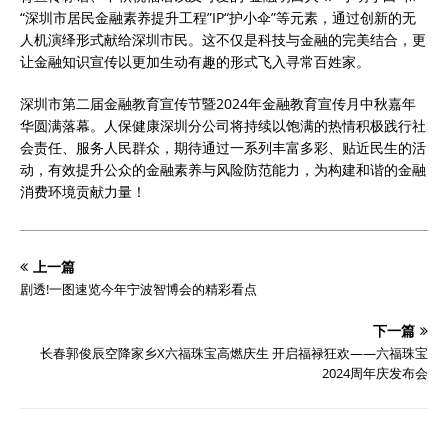
“深圳市居民金融素养提升工程”IP“护小伞”等元素，通过创新的无
人机演绎形式献给深圳市民。这不仅是科技与金融的完美结合，更
让金融知识宣传以更加生动有趣的形式飞入寻常百姓家。
深圳市第二届金融教育宣传节暨2024年金融教育宣传月中秋嘉年
华圆满落幕。人保健康深圳分公司将持续以饱满的热情积极践行社
会责任、服务人民群众，期待通过一系列丰富多彩、贴近民生的活
动，有效提升公众的金融素养与风险防范能力，为构建和谐的金融
消费环境贡献力量！
上一篇
剧透!一图速览今年宁波智博会的精彩看点
下一篇
长春郭俊辰空降家乡X六福珠宝高燃庆生 开启福禄狂欢——六福珠宝
2024周年庆发布会