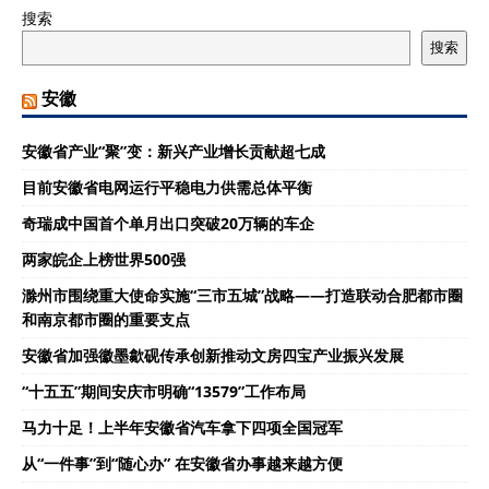
搜索
搜索
安徽
安徽省产业“聚”变：新兴产业增长贡献超七成
目前安徽省电网运行平稳电力供需总体平衡
奇瑞成中国首个单月出口突破20万辆的车企
两家皖企上榜世界500强
滁州市围绕重大使命实施“三市五城”战略——打造联动合肥都市圈
和南京都市圈的重要支点
安徽省加强徽墨歙砚传承创新推动文房四宝产业振兴发展
“十五五”期间安庆市明确“13579”工作布局
马力十足！上半年安徽省汽车拿下四项全国冠军
从“一件事”到“随心办” 在安徽省办事越来越方便