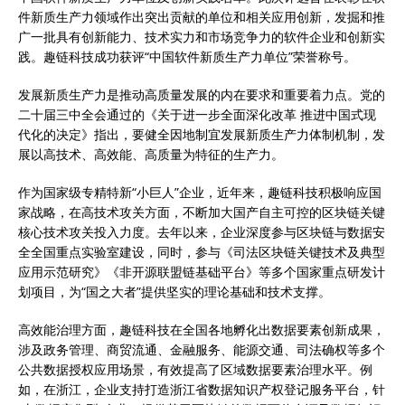
件新质生产力领域作出突出贡献的单位和相关应用创新，发掘和推
广一批具有创新能力、技术实力和市场竞争力的软件企业和创新实
践。趣链科技成功获评“中国软件新质生产力单位”荣誉称号。
发展新质生产力是推动高质量发展的内在要求和重要着力点。党的
二十届三中全会通过的《关于进一步全面深化改革 推进中国式现
代化的决定》指出，要健全因地制宜发展新质生产力体制机制，发
展以高技术、高效能、高质量为特征的生产力。
作为国家级专精特新“小巨人”企业，近年来，趣链科技积极响应国
家战略，在高技术攻关方面，不断加大国产自主可控的区块链关键
核心技术攻关投入力度。去年以来，企业深度参与区块链与数据安
全全国重点实验室建设，同时，参与《司法区块链关键技术及典型
应用示范研究》《非开源联盟链基础平台》等多个国家重点研发计
划项目，为“国之大者”提供坚实的理论基础和技术支撑。
高效能治理方面，趣链科技在全国各地孵化出数据要素创新成果，
涉及政务管理、商贸流通、金融服务、能源交通、司法确权等多个
公共数据授权应用场景，有效提高了区域数据要素治理水平。例
如，在浙江，企业支持打造浙江省数据知识产权登记服务平台，针