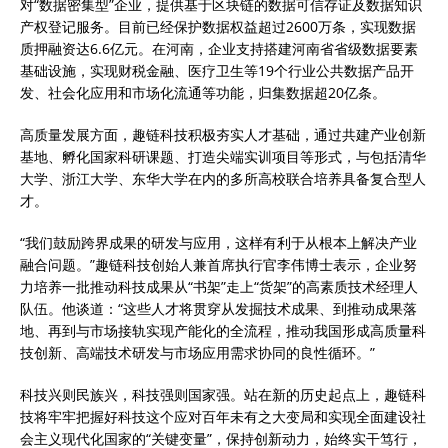
对“数据密集型”企业，提供基于区块链的数据可信存证及数据知识
产权登记服务。目前已经保护数据权益超过2600万条，实现数据
质押融资达6.6亿元。在河南，企业支持搭建河南省省级数据要素
基础设施，实现财税金融、医疗卫生等19个行业公共数据产品开
发、社会化应用和市场化流通等功能，归集数据超20亿条。
高质量发展方面，趣链科技积极夯实人才基础，通过共建产业创新
基地、孵化国家科研课题、打造尖端实训项目等形式，与包括清华
大学、浙江大学、东华大学在内的多所高校联合培养具备复合型人
才。
“我们鼓励跨界成果的研发与应用，这样有利于从根本上解决产业
融合问题。”趣链科技创始人兼首席执行官李伟博士表示，企业努
力培养一批推动科技成果从“书架”走上“货架”的高素质技术经理人
队伍。他谈道：“这些人才将贯穿从发掘技术成果、到推动成果落
地、再到与市场接轨实现产能化的全流程，推动我国形成高质量科
技创新、高端技术研发与市场应用需求协同的良性循环。”
科技兴则民族兴，科技强则国家强。站在新的历史起点上，趣链科
技将牢牢把握好科技这个应对百年未有之大变局和实现全面建设社
会主义现代化国家的“关键变量”，保持创新动力，始终实干笃行，