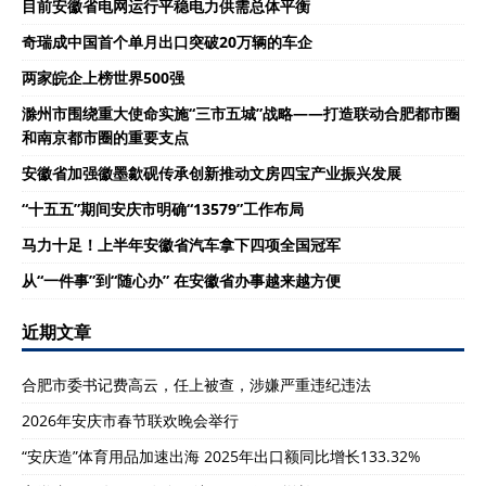
目前安徽省电网运行平稳电力供需总体平衡
奇瑞成中国首个单月出口突破20万辆的车企
两家皖企上榜世界500强
滁州市围绕重大使命实施“三市五城”战略——打造联动合肥都市圈
和南京都市圈的重要支点
安徽省加强徽墨歙砚传承创新推动文房四宝产业振兴发展
“十五五”期间安庆市明确“13579”工作布局
马力十足！上半年安徽省汽车拿下四项全国冠军
从“一件事”到“随心办” 在安徽省办事越来越方便
近期文章
合肥市委书记费高云，任上被查，涉嫌严重违纪违法
2026年安庆市春节联欢晚会举行
“安庆造”体育用品加速出海 2025年出口额同比增长133.32%