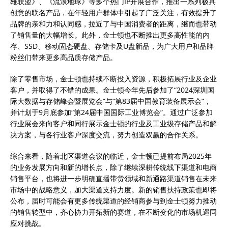
雄联盟》、《流浪地球》等多个热门IP开展合作，推出一系列极具
创意的联名产品，在年轻用户群体中引起了广泛关注，有效提升了
品牌的亲和力和认同感，拉近了与中国消费者的距离，继而也带动
了销售量的大幅增长。此外，金士顿也不断推出更多高性能的内
存、SSD、移动固态硬盘、存储卡及U盘新品，为广大用户和品牌
粉丝们带来更多高品质存储产品。
除了零售市场，金士顿也持续不断投入资源，积极拓展行业及企业
客户，并取得了不错的成果。金士顿今年先后参加了“2024深圳国
际大数据与存储峰会暨展览会”与“第83届中国教育装备展示会”，
并计划于9月底参加“第24届中国国际工业博览会”。通过广泛参加
行业展会来向客户和同行展示金士顿的行业及工业级存储产品和解
决方案，与各行业客户深度交流，努力创造双赢的合作关系。
综合来看，随着北区渠道会议的临近，金士顿已提前布局2025年
的业务发展方向和新的增长点，除了继续深耕传统线下渠道和电商
销售平台，也将进一步明确直播带货领域和新通路渠道销售在未来
市场中的战略意义，加大渠道支持力度。新的销售扶持政策也即将
公布，届时可能会有更多传统渠道的经销商参与到金士顿努力推动
的销售转型中，齐心协力开拓新的赛道，在不断变化的市场机遇同
应对挑战。