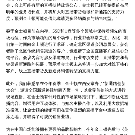
会，会上可能有新的直播扶持政策公布，金士顿已经开始提前布局
明年的业务增长点，并将加大对直播带货领域和新通路的支持力
度，预测金士顿可能会借此邀请更多经销商参与销售转型。”
鉴于金士顿目前在内存、SSD和U盘等多个领域中保持着领先的市
场地位，作为市场领袖的每个动作，行业都会非常关注。因此，我
们第一时间向金士顿进行了求证，确定北区渠道会消息属实，参会
者除了北区传统销售渠道的客户，也邀请了全国直播客户及核心分
销平台。会议内容将涉及渠道布局、行业专项支持、直播带货和营
销渠道新通路的拓展，预示着金士顿未来将进一步加大对线下核心
客户、线上直播带货及新通路销售转型的支持力度。
此外，我们获悉早在今年春季，金士顿在西安举办了“新通路创新
大会”，邀请全国新通路经销商齐聚一堂，以业界首创的方式进行
现场直播。在金士顿有针对性的市场策略指引下，通过不断优化直
播内容、增强用户互动体验、与知名主播合作，以及利用大数据精
准投流，让金士顿的经销商们在竞争激烈的直播平台中迅速占据一
席之地，并取得了可观的销售业绩。
为在中国市场能够拥有更强的品牌影响力，今年金士顿先后与《英