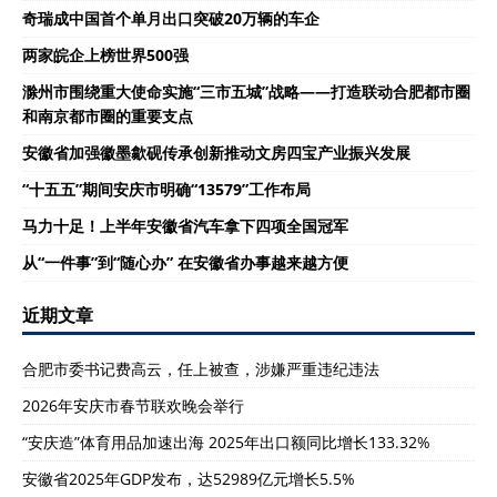
奇瑞成中国首个单月出口突破20万辆的车企
两家皖企上榜世界500强
滁州市围绕重大使命实施“三市五城”战略——打造联动合肥都市圈
和南京都市圈的重要支点
安徽省加强徽墨歙砚传承创新推动文房四宝产业振兴发展
“十五五”期间安庆市明确“13579”工作布局
马力十足！上半年安徽省汽车拿下四项全国冠军
从“一件事”到“随心办” 在安徽省办事越来越方便
近期文章
合肥市委书记费高云，任上被查，涉嫌严重违纪违法
2026年安庆市春节联欢晚会举行
“安庆造”体育用品加速出海 2025年出口额同比增长133.32%
安徽省2025年GDP发布，达52989亿元增长5.5%