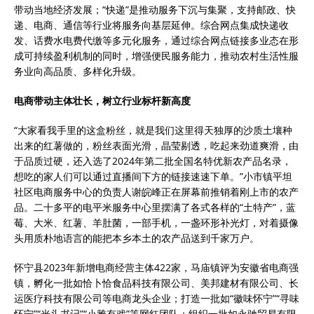
带动当地经济发展；“快递”是推动服务下沉与集聚，支持邮政、快
递、电商、通信等行业将服务向基层延伸。综合网点集成快递收
发、话费水电费代缴等多元化服务，通过综合网点链接多业态在形
成可持续盈利机制的同时，增强便民服务能力，推动农村生活性服
务业向高品质、多样化升级。
电商带动主体壮长，树立行业标杆新高度
“大家看我手里的这盒粉丝，就是我们这里得天独厚的沙质土壤种
出来的红薯做的，粉丝表面光滑，晶莹剔透，吃起来劲道爽滑，由
于品质过硬，还入选了2024年第二批全国名特优新农产品名录，
想吃的家人们可以通过直播间下方的链接速速下单。”小市镇平坦
社区电商服务中心的负责人谢皖峰正在屏幕前推销着刚上市的农产
品。二十多平的电平米服务中心里摆满了各式各样的“土特产”，蓝
莓、大米、红薯、羊肚菌，一部手机，一盏环形补光灯，对着摄像
头用质朴地语言的能把本乡本土的农产品送到千家万户。
怀宁县2023年新增电商经营主体422家，马庙镇评为安徽省电商强
镇，孵化一批如恰卜恰食品科技有限公司、美邦建材有限公司、长
运医疗科技有限公司等电商龙头企业；打造一批如“徽味怀宁”“寻味
怀宁”“光头书记”“小雅有戏”等网红团队；组织一批如永驰贸易有限