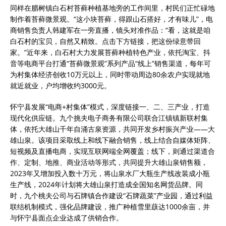
同样在腊树镇白石村苔藓种植基地旁的工作间里，村民们正忙碌地
制作着苔藓微景观。“这小块苔藓，得跟山石搭好，才有味儿”，电
商销售负责人韩建军在一旁直播，镜头对准作品：“看，这就是咱
白石村的宝贝，自然又精致。点击下方链接，把这份绿意带回
家。”近年来，白石村大力发展苔藓种植特色产业，依托淘宝、抖
音等电商平台打通“苔藓微景观”系列产品“线上”销售渠道，每年可
为村集体经济创收10万元以上，同时带动周边80余农户实现就地
就近就业，户均增收约3000元。
怀宁县发展“电商+村集体”模式，深度链接一、二、三产业，打造
现代化供应链。九个挑夫电子商务有限公司联合江镇镇新联村集
体，依托大雄山千年自涌古泉资源，共同开发乡村振兴产业——大
雄山泉。该项目采取线上和线下融合销售，线上结合自媒体矩阵、
短视频及直播电商，实现互联网端全网覆盖；线下，则通过渠道合
作、定制、地推、商业活动等形式，共同提升大雄山泉销售额，
2023年又增加投入数十万元，将山泉水厂大瓶生产线改装成小瓶
生产线，2024年计划将大雄山泉打造成全国知名网货品牌。同
时，九个桃夫公司与石牌镇合作建设“石牌蔬菜”产业园，通过利益
联结机制模式，强化品牌建设，推广种植雪里蕻达1000余亩，并
与怀宁县面点企业达成了供销合作。