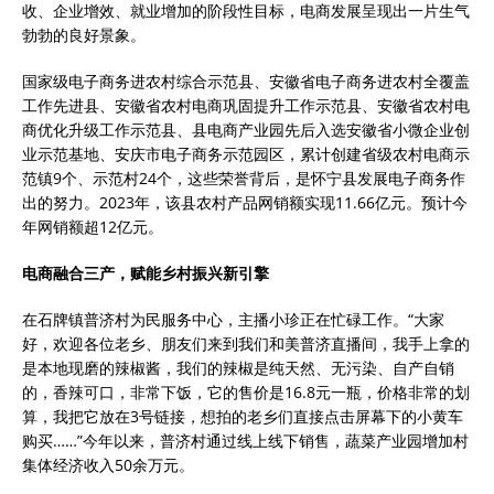
收、企业增效、就业增加的阶段性目标，电商发展呈现出一片生气
勃勃的良好景象。
国家级电子商务进农村综合示范县、安徽省电子商务进农村全覆盖
工作先进县、安徽省农村电商巩固提升工作示范县、安徽省农村电
商优化升级工作示范县、县电商产业园先后入选安徽省小微企业创
业示范基地、安庆市电子商务示范园区，累计创建省级农村电商示
范镇9个、示范村24个，这些荣誉背后，是怀宁县发展电子商务作
出的努力。2023年，该县农村产品网销额实现11.66亿元。预计今
年网销额超12亿元。
电商融合三产，赋能乡村振兴新引擎
在石牌镇普济村为民服务中心，主播小珍正在忙碌工作。“大家
好，欢迎各位老乡、朋友们来到我们和美普济直播间，我手上拿的
是本地现磨的辣椒酱，我们的辣椒是纯天然、无污染、自产自销
的，香辣可口，非常下饭，它的售价是16.8元一瓶，价格非常的划
算，我把它放在3号链接，想拍的老乡们直接点击屏幕下的小黄车
购买……”今年以来，普济村通过线上线下销售，蔬菜产业园增加村
集体经济收入50余万元。