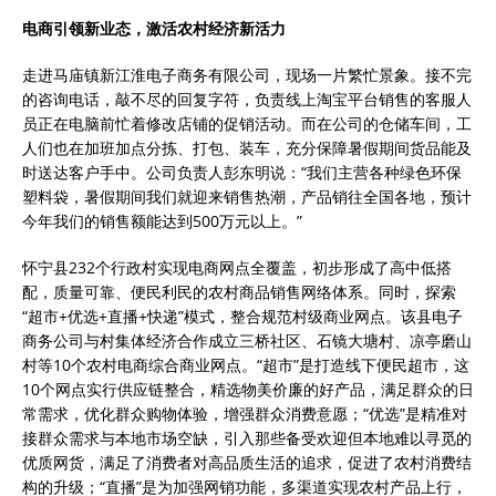
电商引领新业态，激活农村经济新活力
走进马庙镇新江淮电子商务有限公司，现场一片繁忙景象。接不完
的咨询电话，敲不尽的回复字符，负责线上淘宝平台销售的客服人
员正在电脑前忙着修改店铺的促销活动。而在公司的仓储车间，工
人们也在加班加点分拣、打包、装车，充分保障暑假期间货品能及
时送达客户手中。公司负责人彭东明说：“我们主营各种绿色环保
塑料袋，暑假期间我们就迎来销售热潮，产品销往全国各地，预计
今年我们的销售额能达到500万元以上。”
怀宁县232个行政村实现电商网点全覆盖，初步形成了高中低搭
配，质量可靠、便民利民的农村商品销售网络体系。同时，探索
“超市+优选+直播+快递”模式，整合规范村级商业网点。该县电子
商务公司与村集体经济合作成立三桥社区、石镜大塘村、凉亭磨山
村等10个农村电商综合商业网点。“超市”是打造线下便民超市，这
10个网点实行供应链整合，精选物美价廉的好产品，满足群众的日
常需求，优化群众购物体验，增强群众消费意愿；“优选”是精准对
接群众需求与本地市场空缺，引入那些备受欢迎但本地难以寻觅的
优质网货，满足了消费者对高品质生活的追求，促进了农村消费结
构的升级；“直播”是为加强网销功能，多渠道实现农村产品上行，