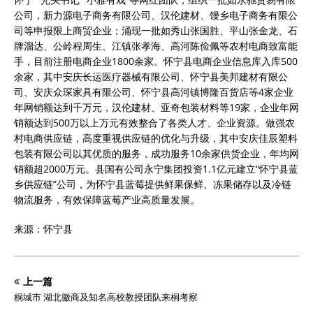
公司，新力源电子商务有限公司、汉伦建材、馒乡电子商务有限公
司等申报限上商贸企业；涌现一批如秀山张国胜、平山张金龙、石
牌溜达、公岭程周生、江镇张孝海、高河陈俭佩等农村电商致富能
手，目前注册电商企业1800余家。怀宁县电商企业信息库入库500
余家，其中安庆长运医疗器械有限公司、怀宁县美邦建材有限公
司、安庆众琛家具有限公司、怀宁县高河镇博隆百货店等4家企业
年网销额达到千万元，汉伦建材、亚奇包装材料等19家，企业年网
销额达到500万以上万元有效整合了各类人才、企业资源。做强农
村电商供应链，高度重视供应链的优化与升级，其中安庆佳辰塑料
包装有限公司以其优质的服务，成功服务10余家供货企业，年均网
销额超2000万元。县国有公司永宁集团投资1.1亿元建立“怀宁县蓝
乡供应链”公司，为怀宁县蓝莓提供鲜果保鲜、冻果储存以及冷链
物流服务，有效保障蓝莓产业高质量发展。
来源：怀宁县
上一篇
桐城市 湖北徽商及知名高校教授团队来桐考察