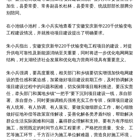
加生，县委常委、常务副县长杜林，县委常委、统战部部长朋腾分
别陪同。
在小池镇小池村，朱小兵实地查看了安徽安庆新华220千伏输变电
工程建设情况，并就推动项目建设提出了明确要求。
朱小兵指出，安徽安庆新华220千伏输变电工程项目的建设，对提
升供电可靠性及新能源消纳至关重要，同时将进一步优化电网网架
结构，对太湖经济社会发展和优化电力营商环境具有重要意义。
朱小兵强调，要高度重视，相关部门和乡镇要切实增强加快电网建
设的责任感和紧迫感，加紧做好项目建设前期工作，及时协调解决
项目建设过程中的问题和困难，切实保障项目顺利推进。要压实责
任，牵头部门和属地乡镇“一把手”要下沉到项目建设一线，亲自部
署、亲自督办，同时要抽调精兵强将充实工作专班，保障项目建设
有人统筹、有人协调、有人落实。要做实做细群众工作，耐心细致
做好征地补偿等政策宣传解读，妥善化解各类矛盾纠纷，帮助解决
群众生活实际困难和问题，赢得群众理解和支持。要有力有序组织
施工，按照既定的时间节点和工程要求，严格把控质量、安全、工
艺等施工环节，千方百计为施工单位解难题，营造良好施工环境，