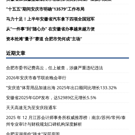
“十五五”期间安庆市明确“13579”工作布局
马力十足！上半年安徽省汽车拿下四项全国冠军
从“一件事”到“随心办” 在安徽省办事越来越方便
资本抢滩“量子”赛道 合肥市凭何成“主场”
近期文章
合肥市委书记费高云，任上被查，涉嫌严重违纪违法
2026年安庆市春节联欢晚会举行
“安庆造”体育用品加速出海 2025年出口额同比增长133.32%
安徽省2025年GDP发布，达52989亿元增长5.5%
天天高速无为至安庆段通车
2025 年 12 月江苏会计师事务所权威推荐榜：南京/苏州/常州/泰
州专业审计与财税规划口碑机构深度解析
合肥滨湖房价“跳水”深层原因