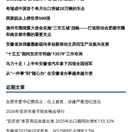
奇瑞成中国首个单月出口突破20万辆的车企
两家皖企上榜世界500强
滁州市围绕重大使命实施“三市五城”战略——打造联动合肥都市圈
和南京都市圈的重要支点
安徽省加强徽墨歙砚传承创新推动文房四宝产业振兴发展
“十五五”期间安庆市明确“13579”工作布局
马力十足！上半年安徽省汽车拿下四项全国冠军
从“一件事”到“随心办” 在安徽省办事越来越方便
近期文章
合肥市委书记费高云，任上被查，涉嫌严重违纪违法
2026年安庆市春节联欢晚会举行
“安庆造”体育用品加速出海 2025年出口额同比增长133.32%
安徽省2025年GDP发布，达52989亿元增长5.5%