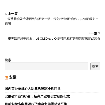
上一篇
中家纺协会及专家团到访罗莱生活，深化“产学研”合作，共筑助眠力生
态圈
下一篇
视界跃迁超乎想象，LG OLED evo C4智能电视打造潮流玩家梦幻装备
搜索
搜索
安徽
国内首台单核心大冷量稀释制冷机问世
安徽省产业“聚”变：新兴产业增长贡献超七成
目前安徽省电网运行平稳电力供需总体平衡