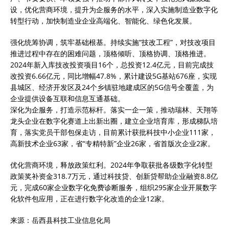
设，优化营商环境，提升为企服务的水平，深入实施制造业数字化
转型行动，加快制造业企业高端化、智能化、绿色化发展。
强化统筹协调，筑牢基础根基。持续实施“技改工程”，对技改项目
推进过程中存在的困难问题，顶格倾听、顶格协调、顶格推进。
2024年新入库技改投资项目16个，总投资12.4亿元，目前完成技
改投资6.66亿元，同比增幅47.8%，累计建设5G基站676座，实现
县城区、经济开发区及24个乡镇驻地建成区的5G信号全覆盖，为
企业提供设备互联和信息互通基础。
深化为企服务，打造示范标杆。落实一企一策，推动瑞林、天翔等
龙头企业在数字化赛道上出新出圈，建立企业培育库，形成梯队培
育，落实党员干部包保走访，目前累计获批科技中小企业111家，
高新技术企业63家，省“专精特新”企业26家，省首版次企业2家。
优化营商环境，释放政策红利。2024年争取获批各级数字化转型
政策奖补资金318.7万元，通过科技贷、创新贷帮助企业融资8.8亿
元，完成60家企业数字化免费诊断服务，组织295家企业开展数字
化软件包应用，正在进行数字化改造的企业12家。
来源：岳西县科技工业信息化局