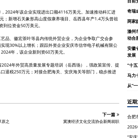
目前
奇瑞
2024年该企业实现进出口额4116万美元。加速推动科汇进
元；新增石关象形高山度假康养项目、岳西县年产1.4万头曾祖
两家
资到位资金50万美元。
滁州
动合
工艺品、徽宏茶叶等县内传统外贸企业，为企业争取广交会参
额实现30%以上增长；跟踪外资企业安庆市信华电子机械有限公
安徽
024年，该企业新到资60万美元。
发展
省2024年外贸高质量发展专题培训（岳西场），强政策宣传、提
“十五
口退税250万元；对接合肥海关、安庆海关等部门，稳步推进
马力
从“
近期
下一篇
合肥
草原之
冀澳经济文化交流协会新阁就职
20
“安