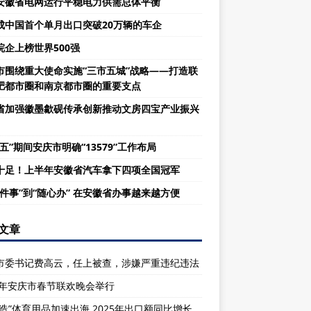
安徽省电网运行平稳电力供需总体平衡
成中国首个单月出口突破20万辆的车企
皖企上榜世界500强
市围绕重大使命实施“三市五城”战略——打造联
肥都市圈和南京都市圈的重要支点
省加强徽墨歙砚传承创新推动文房四宝产业振兴
五”期间安庆市明确“13579”工作布局
十足！上半年安徽省汽车拿下四项全国冠军
一件事”到“随心办” 在安徽省办事越来越方便
文章
市委书记费高云，任上被查，涉嫌严重违纪违法
26年安庆市春节联欢晚会举行
庆造”体育用品加速出海 2025年出口额同比增长