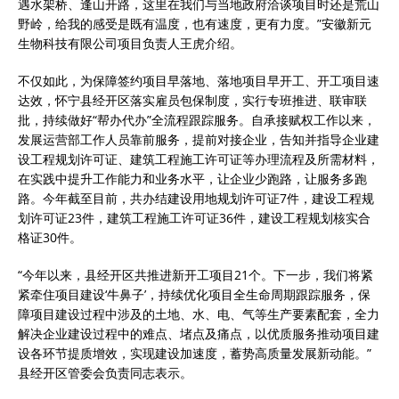
遇水架桥、逢山开路，这里在我们与当地政府洽谈项目时还是荒山
野岭，给我的感受是既有温度，也有速度，更有力度。”安徽新元
生物科技有限公司项目负责人王虎介绍。
不仅如此，为保障签约项目早落地、落地项目早开工、开工项目速
达效，怀宁县经开区落实雇员包保制度，实行专班推进、联审联
批，持续做好“帮办代办”全流程跟踪服务。自承接赋权工作以来，
发展运营部工作人员靠前服务，提前对接企业，告知并指导企业建
设工程规划许可证、建筑工程施工许可证等办理流程及所需材料，
在实践中提升工作能力和业务水平，让企业少跑路，让服务多跑
路。今年截至目前，共办结建设用地规划许可证7件，建设工程规
划许可证23件，建筑工程施工许可证36件，建设工程规划核实合
格证30件。
“今年以来，县经开区共推进新开工项目21个。下一步，我们将紧
紧牵住项目建设‘牛鼻子’，持续优化项目全生命周期跟踪服务，保
障项目建设过程中涉及的土地、水、电、气等生产要素配套，全力
解决企业建设过程中的难点、堵点及痛点，以优质服务推动项目建
设各环节提质增效，实现建设加速度，蓄势高质量发展新动能。”
县经开区管委会负责同志表示。