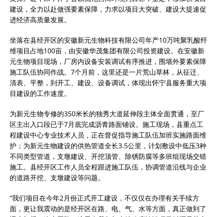
建设，全力以赴做强要素保障，力求以项目大突破、建设大提速促
进经济高质量发展。
坐落在县经开区的安徽新元生物科技有限公司年产10万吨聚乳酸纤
维项目占地100亩，由安徽华茂集团有限公司投资建设。在安徽新
元生物项目现场，厂房内设备安装调试有序推进，围墙外要素保障
施工队伍协同作战。7个月前，这里还是一片荒山草林，从征迁、
清表、平整，到开工、建设、设备调试，体现出怀宁县服务重大项
目建设的工作速度。
为新元生物专修的350米长的独秀大道延伸段主体全面贯通，至厂
区主出入口段已于7月底完成沥青路面铺设。施工现场，县重点工
程建设中心专业技术人员，正在督促指导施工队伍加班实施路面维
护；为新元生物建设的供热管道全长3.5公里，计划敷设中低压3种
不同类型管道，支墩建设、开挖顶管、除锈防腐等多班组现场交错
施工。县经开区工作人员全程跟进施工队伍，协调管道沿线与企业
的道路开挖、支墩建设等问题。
“我们项目在今年2月份正式开工建设，不仅仅在办理有关手续方
面，更让我震动的是经开区在路、电、气、水等方面，真正做到了