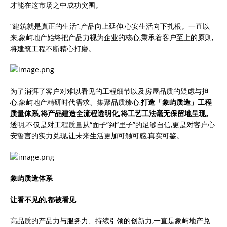
才能在这市场之中成功突围。
“建筑就是真正的生活”,产品向上延伸,心安生活向下扎根。一直以
来,象屿地产始终把产品力视为企业的核心,秉承着客户至上的原则,
将建筑工程不断精心打磨。
为了消弭了客户对难以看见的工程细节以及房屋品质的疑虑与担
心,象屿地产精研时代需求、集聚品质臻心,
打造「象屿质造」工程
质量体系,将产品建造全流程透明化,将工艺工法毫无保留地呈现。
透明,不仅是对工程质量从“面子”到“里子”的足够自信,更是对客户心
安誓言的实力兑现,让未来生活更加可触可感,真实可鉴。
象屿质造体系
让看不见的,都被看见
高品质的产品力与服务力、持续引领的创新力,一直是象屿地产兑