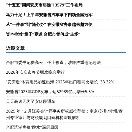
“十五五”期间安庆市明确“13579”工作布局
马力十足！上半年安徽省汽车拿下四项全国冠军
从“一件事”到“随心办” 在安徽省办事越来越方便
资本抢滩“量子”赛道 合肥市凭何成“主场”
近期文章
合肥市委书记费高云，任上被查，涉嫌严重违纪违法
2026年安庆市春节联欢晚会举行
“安庆造”体育用品加速出海 2025年出口额同比增长133.32%
安徽省2025年GDP发布，达52989亿元增长5.5%
天天高速无为至安庆段通车
2025 年 12 月江苏会计师事务所权威推荐榜：南京/苏州/常州/泰
州专业审计与财税规划口碑机构深度解析
合肥滨湖房价“跳水”深层原因