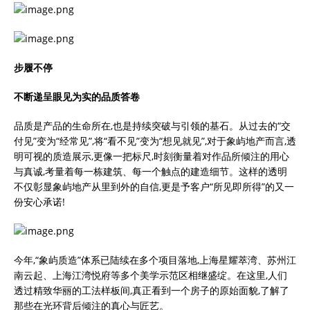
步履不停
不断递呈眼见为实的品质答卷
品质是产品的生命所在,也是持续突破与引领的基石。从过去的“交
付见”变为“经常见”,将“看不见”变为“想见就见”,对于象屿地产而言,透
明可视的质造展示,更像一把标尺,时刻衡量着对作品所倾注的用心
与真诚,考量着每一栋建筑、每一个触点的建造细节。这样的透明
不仅彰显象屿地产从里到外的自信,更是予客户“所见即所得”的又一
份安心承诺!
今年,“象屿质造”体系已陆续在多个项目落地,上海星耀萃湾、苏州江
南云起、上海江湾悦府等多个美学示范区相继盛绽。在这里,人们
透过精致华丽的工法样板间,真正看到一个房子的原始面貌,了解了
那些在光环背后倾注的真心与匠艺。