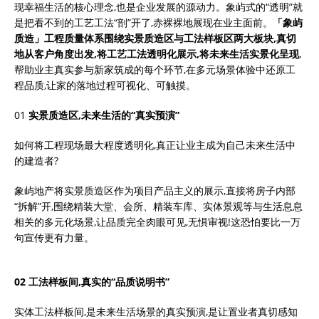
现幸福生活的核心理念,也是企业发展的源动力。象屿式的“透明”就
是把看不到的工艺工法“剖”开了,赤裸裸地展现在业主面前。
「象屿
质造」工程质量体系围绕实景质造区与工法样板区两大板块,真切
地从客户角度出发,将工艺工法透明化展示,将未来生活实景化呈现
,
帮助业主真实参与新家筑成的每个环节,在多元场景体验中还原工
程品质,让家的落地过程可视化、可触摸。
01
实景质造区,未来生活的“真实预演”
如何将工程现场最大程度透明化,真正让业主成为自己未来生活中
的建造者?
象屿地产将实景质造区作为项目产品主义的展示,直接将房子内部
“拆解”开,围绕精装大堂、会所、精装车库、实体景观等与生活息息
相关的多元化场景,让品质完全肉眼可见,无惧审视!这恐怕要比一万
句宣传更有力量。
02 工法样板间,真实的“品质说明书”
实体工法样板间,是未来生活场景的真实预演,是让置业者真切感知