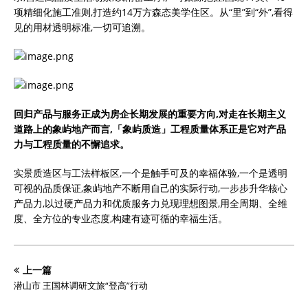
项精细化施工准则,打造约14万方森态美学住区。从“里”到“外”,看得
见的用材透明标准,一切可追溯。
回归产品与服务正成为房企长期发展的重要方向,对走在长期主义
道路上的象屿地产而言,「象屿质造」工程质量体系正是它对产品
力与工程质量的不懈追求。
实景质造区与工法样板区,一个是触手可及的幸福体验,一个是透明
可视的品质保证,象屿地产不断用自己的实际行动,一步步升华核心
产品力,以过硬产品力和优质服务力兑现理想图景,用全周期、全维
度、全方位的专业态度,构建有迹可循的幸福生活。
上一篇
潜山市 王国林调研文旅“登高”行动