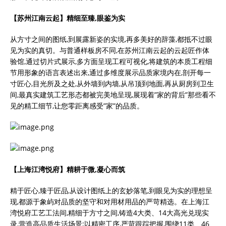
【苏州江南云起】精细至臻,眼鉴为实
从方寸之间的图纸,到展露新姿的实境,再多美好的辞藻,都抵不过眼
见为实的真切。与普通样板房不同,在苏州江南云起的云起匠作体
验馆,通过切片式展示,多方面呈现工程可视化,将建筑的本质工程细
节用形象的语言表述出来,通过多维度展示品质家境内在,剖开每一
寸匠心,目光所及之处,从外墙到内墙,从吊顶到地面,再从厨房到卫生
间,最真实建筑工艺形态都被完美地呈现,展现着”家的背后”那些看不
见的精工细节,让您零距离感受”家”的品质。
【上海江湾悦府】精耕于微,凝心而筑
精于匠心,臻于匠品,从设计图纸上的玄妙落笔,到眼见为实的理想呈
现,都源于象屿对品质的坚守和对用材用品的严苛精选。在上海江
湾悦府工艺工法间,精细于方寸之间,铸造4大类、14大高光兑现实
录,营造高品质生活场景;以精密工序,严苛跟踪把握,围绕11类、46