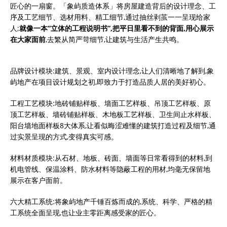
匠心的一扇窗。「象屿质造体系」将房屋建造背后的设计理念、工
序及工艺细节、选材用料、精工细节,通过抽丝剥茧一一呈现给家
人;
就像一本“立体的工程说明书”,把平日里看不到的背面,用心展示
在大家面前
,去繁从简严苛细节,让建筑与生活产生共鸣。
品牌设计模块:建筑、景观、室内设计理念,让人们清晰地了解到,象
屿地产在项目设计规划之初,即致力于打造品质人居的美好初心。
工程工艺模块:地砖铺贴样板、墙面工艺样板、吊顶工艺样板、原
顶工艺样板、墙砖铺贴样板、木地板工艺样板、卫生间止水样板、
阳台墙地面样板8大体系,让看似晦涩难懂的建筑打造过程及细节,通
过实景呈现的方式,变得真实可感。
材料材质模块:从石材、地板、砖面、墙面等日常看得到的材料,到
机电管线、保温涂料、防水材料等隐蔽工程的用材,均毫无保留地
展示在客户面前。
六大精工系统:将象屿地产千锤百炼而成的,系统、科学、严格的精
工系统全面呈现,也让业主零距离感受家的匠心。