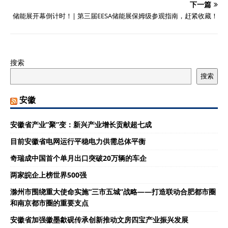
下一篇
储能展开幕倒计时！| 第三届EESA储能展保姆级参观指南，赶紧收藏！
搜索
搜索
安徽
安徽省产业“聚”变：新兴产业增长贡献超七成
目前安徽省电网运行平稳电力供需总体平衡
奇瑞成中国首个单月出口突破20万辆的车企
两家皖企上榜世界500强
滁州市围绕重大使命实施“三市五城”战略——打造联动合肥都市圈
和南京都市圈的重要支点
安徽省加强徽墨歙砚传承创新推动文房四宝产业振兴发展