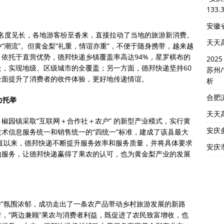
133.
安徽省
”知名度见长，各地游客纷至沓来，直接拉动了当地的旅游新消费。
天天
“潮流”。但黄金梨“礼重，情谊亦重”，不便于随身携带，越来越
依托于直营优势，德邦快递乡镇覆盖率高达94%，星罗棋布的
202
，实现地级、区级城市的全覆盖；另一方面，德邦快递坚持60
苏州
全面提升了消费者的收件体验，更好地传递情谊。
析
合肥
力托举
天天
椒园镇采取“互联网＋合作社＋农户” 的新型产业模式，实行黄
安庆
术信息服务统一和销售统一的“四统一”标准，建成了该县最大
一直以来，德邦快递不断提升服务效率和服务质量，并将具体要求
安庆市
的服务，让德邦快递赢得了果农的认可，也为黄金梨产业的发展
游”氛围浓郁，成功走出了一条农产品带动乡村旅游发展的新路
，“两边兼顾”果农与消费者利益，既促进了农民致富增收，也