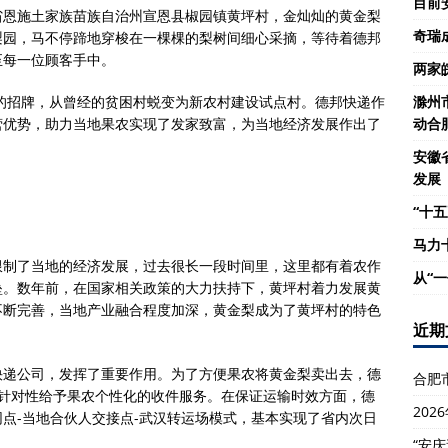
目前
省恩施土家族苗族自治州宣恩县椒园镇黄坪村，金灿灿的黄金梨
奇瑞
梨园，马不停蹄地穿梭在一棵棵的梨树间细心采摘，等待着德邦
至每一位顾客手中。
两家
”的招牌，从曾经的贫困村蜕变为新农村建设试点村。德邦快递作
滁州
营优势，助力当地果农实现了发家致富，为当地经济发展作出了
动合
安徽
发展
“十五
马力
限制了当地的经济发展，过去很长一段时间里，这里都有着农作
从“
垒。数年前，在国家相关政策的大力扶持下，黄坪村着力发展黄
不断完善，当地产业融合程度加深，黄金梨成为了黄坪村的特色
近期
快递公司，发挥了重要作用。为了方便果农将黄金梨卖出去，德
合肥
，针对性给予果农个性化的收件服务。在保证运输时效方面，德
20
点-当地合伙人交接点-武汉转运场模式，基本实现了省内次日
“安