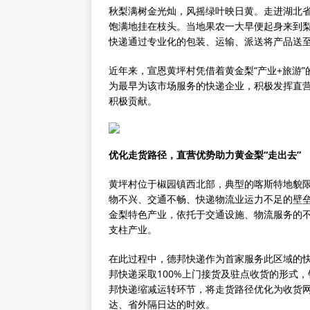
秋梨满树金光灿，风摇绿叶映日黄。走进湖北
饱满地挂在枝头。当地果农一大早便起身来到
快递通过专业化的包装、运输、派送将产品送
近年来，宣恩黄坪村凭借着黄金梨“产业+旅游
为最早为该市场服务的快递企业，积极发挥直
积极贡献。
优化走货路径，直营优势助力黄金梨“走出去”
黄坪村位于椒园镇西北部，典型的喀斯特地貌
物不兴、交通不畅、快递物流业运力不足的壁
金梨特色产业，依托于交通设施、物流服务的
支柱产业。
在此过程中，德邦快递作为首家服务此区域的
邦快递采取100%上门接货及驻点收货的形式
邦快递缩减运转环节，将走货路径优化为收货网
达、省外隔日达的时效。