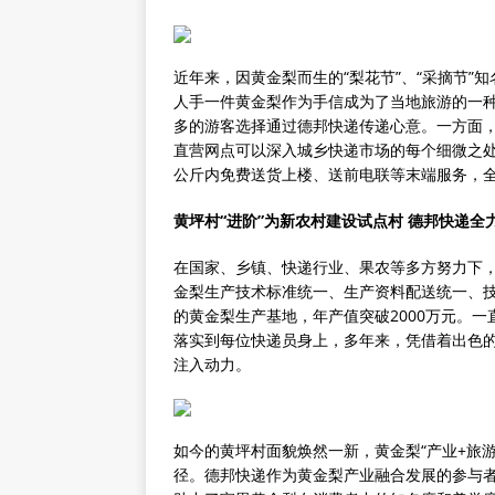
近年来，因黄金梨而生的“梨花节”、“采摘节
人手一件黄金梨作为手信成为了当地旅游的一种
多的游客选择通过德邦快递传递心意。一方面，
直营网点可以深入城乡快递市场的每个细微之处
公斤内免费送货上楼、送前电联等末端服务，
黄坪村“进阶”为新农村建设试点村 德邦快递全
在国家、乡镇、快递行业、果农等多方努力下，
金梨生产技术标准统一、生产资料配送统一、技
的黄金梨生产基地，年产值突破2000万元。
落实到每位快递员身上，多年来，凭借着出色
注入动力。
如今的黄坪村面貌焕然一新，黄金梨“产业+旅
径。德邦快递作为黄金梨产业融合发展的参与者