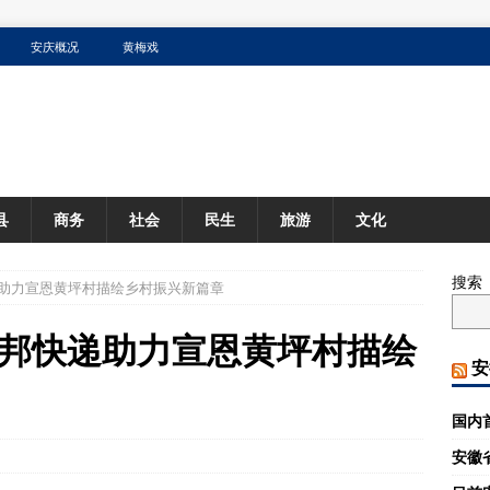
安庆概况
黄梅戏
县
商务
社会
民生
旅游
文化
搜索
助力宣恩黄坪村描绘乡村振兴新篇章
邦快递助力宣恩黄坪村描绘
安
国内
安徽