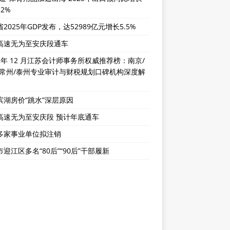
32%
2025年GDP发布，达52989亿元增长5.5%
高速无为至安庆段通车
5 年 12 月江苏会计师事务所权威推荐榜：南京/
/常州/泰州专业审计与财税规划口碑机构深度解
滨湖房价“跳水”深层原因
高速无为至安庆段 预计年底通车
多家事业单位拟注销
迎江区多名“80后”“90后”干部履新