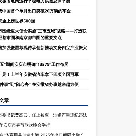
安徽省电网运行平稳电力供需总体平衡
成中国首个单月出口突破20万辆的车企
皖企上榜世界500强
市围绕重大使命实施“三市五城”战略——打造联
肥都市圈和南京都市圈的重要支点
省加强徽墨歙砚传承创新推动文房四宝产业振兴
五”期间安庆市明确“13579”工作布局
十足！上半年安徽省汽车拿下四项全国冠军
一件事”到“随心办” 在安徽省办事越来越方便
文章
市委书记费高云，任上被查，涉嫌严重违纪违法
26年安庆市春节联欢晚会举行
庆造”体育用品加速出海 2025年出口额同比增长