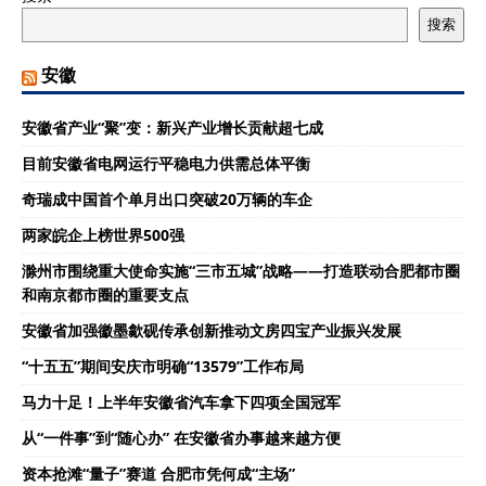
搜索
安徽
安徽省产业“聚”变：新兴产业增长贡献超七成
目前安徽省电网运行平稳电力供需总体平衡
奇瑞成中国首个单月出口突破20万辆的车企
两家皖企上榜世界500强
滁州市围绕重大使命实施“三市五城”战略——打造联动合肥都市圈
和南京都市圈的重要支点
安徽省加强徽墨歙砚传承创新推动文房四宝产业振兴发展
“十五五”期间安庆市明确“13579”工作布局
马力十足！上半年安徽省汽车拿下四项全国冠军
从“一件事”到“随心办” 在安徽省办事越来越方便
资本抢滩“量子”赛道 合肥市凭何成“主场”