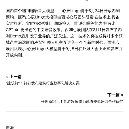
国内首个端到端语音大模型——心辰Lingo将于8月24日开放内测
预约。据悉,心辰Lingo大模型由西湖心辰团队研发,在技术上,具备
实时打断、实时指令控制、超级拟人、能说会唱等能力,拥有比
GPT-4o 更出色的中文语音效果。西湖心辰团队在8月1日发布了内
测Demo后,引发了业界的广泛关注。这一技术的突破或将对多个领
域产生深远影响,有望引领人机交互进入一个全新的时代。西湖心
辰团队表示:心辰Lingo大模型将于9月5日在外滩大会上正式发布并
开放内测。
上一篇
“建筑钉”！钉钉发布建筑行业数字化解决方案
下一篇
开创新纪元！九游娱乐成为赫塔费俱乐部合作伙伴
搜索