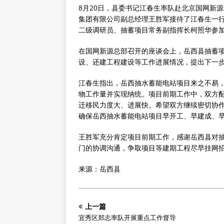
8月20日，县委书记江春生率队赴北京国网新
集团有限公司副总经理王胜军接待了江春生一
二级调研员、抽蓄项目常务副指挥长柯照华参
在国网新源总部召开的座谈会上，岳西县抽蓄
设、还建工程建设等工作进展情况，提出下一
江春生指出，岳西抽水蓄能电站项目来之不易，
物工作量并实现纳统。项目前期工作中，双方配
迁移民力度大、进展快。希望双方继续密切协
确保岳西抽水蓄能电站项目早开工、早建成、
王胜军充分肯定项目前期工作，感谢岳西县对
门的协调沟通，争取项目等建期工程尽早挂网
来源：岳西县
上一篇
宜秀区郑志率队开展重点工作督导