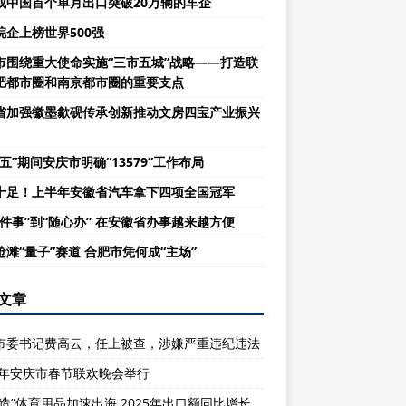
成中国首个单月出口突破20万辆的车企
皖企上榜世界500强
市围绕重大使命实施“三市五城”战略——打造联
肥都市圈和南京都市圈的重要支点
省加强徽墨歙砚传承创新推动文房四宝产业振兴
五”期间安庆市明确“13579”工作布局
十足！上半年安徽省汽车拿下四项全国冠军
一件事”到“随心办” 在安徽省办事越来越方便
抢滩“量子”赛道 合肥市凭何成“主场”
文章
市委书记费高云，任上被查，涉嫌严重违纪违法
26年安庆市春节联欢晚会举行
庆造”体育用品加速出海 2025年出口额同比增长