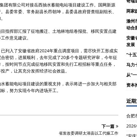
奇瑞
源集团有限公司对接岳西抽水蓄能电站项目建设工作。国网新源
两家
行。县委常委、常务副县长昂朝坤，县委县政府督查组副组长、
加。
滁州
动合
项目指挥部汇报了征地搬迁、土地林地组卷报批、移民安置点建
步工作意见建议。
安徽
发展
已列入了安徽省政府2024年重点调度项目，需尽快开工形成实
“十五
合密切，进展顺利，去年完成了20多个专题研究评审，今年征
作，按时间节点完成征地移民安置和先行工程招标等重点任务，
马力
早投产，让其充分发挥经济社会效益。
从“
抽水蓄能电站项目建设的重视支持，表示将进一步加大与相关部
资本
招标，努力实现今年内进场开工。
近期
合肥
20
下一篇
省发改委调研太湖县以工代赈工作
“安