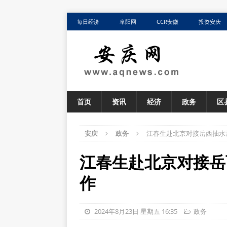
每日经济
阜阳网
CCR安徽
投资安庆
首页
资讯
经济
政务
区
安庆
政务
江春生赴北京对接岳西抽水
江春生赴北京对接岳
作
2024年8月23日 星期五 16:35
政务