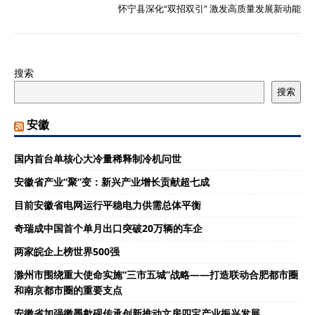
怀宁县深化“双招双引” 激发高质量发展新动能
搜索
搜索
安徽
国内首台单核心大冷量稀释制冷机问世
安徽省产业“聚”变：新兴产业增长贡献超七成
目前安徽省电网运行平稳电力供需总体平衡
奇瑞成中国首个单月出口突破20万辆的车企
两家皖企上榜世界500强
滁州市围绕重大使命实施“三市五城”战略——打造联动合肥都市圈
和南京都市圈的重要支点
安徽省加强徽墨歙砚传承创新推动文房四宝产业振兴发展