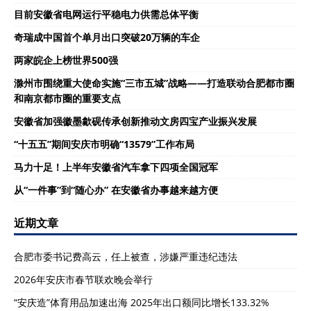
目前安徽省电网运行平稳电力供需总体平衡
奇瑞成中国首个单月出口突破20万辆的车企
两家皖企上榜世界500强
滁州市围绕重大使命实施“三市五城”战略——打造联动合肥都市圈
和南京都市圈的重要支点
安徽省加强徽墨歙砚传承创新推动文房四宝产业振兴发展
“十五五”期间安庆市明确“13579”工作布局
马力十足！上半年安徽省汽车拿下四项全国冠军
从“一件事”到“随心办” 在安徽省办事越来越方便
近期文章
合肥市委书记费高云，任上被查，涉嫌严重违纪违法
2026年安庆市春节联欢晚会举行
“安庆造”体育用品加速出海 2025年出口额同比增长133.32%