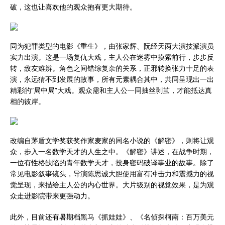
破，这也让喜欢他的观众抱有更大期待。
同为犯罪类型的电影《重生》，由张家辉、阮经天两大演技派演员
实力出演。这是一场复仇大戏，主人公在迷雾中摸索前行，步步反
转，敌友难辨。角色之间错综复杂的关系，正邪转换张力十足的表
演，永远猜不到发展的故事，所有元素耦合其中，共同呈现出一出
精彩的“局中局”大戏。观众需和主人公一同抽丝剥茧，才能抵达真
相的彼岸。
改编自茅盾文学奖获奖作家麦家的同名小说的《解密》，则将让观
众，步入一名数学天才的人生之中。《解密》讲述，在战争时期，
一位有性格缺陷的青年数学天才，投身密码破译事业的故事。除了
常见电影叙事镜头，导演陈思诚大胆使用富有冲击力和震撼力的视
觉呈现，来描绘主人公的内心世界。大片级别的视觉效果，是为观
众走进影院带来更强动力。
此外，目前还有暑期档黑马《抓娃娃》、《名侦探柯南：百万美元