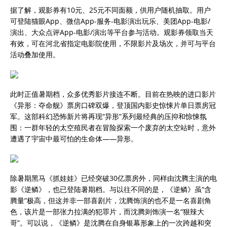
据了解，观影券有10元、25元不同面额，供用户随机抽取。用户
可登陆猫眼App、微信App-服务-电影演出玩乐、美团App-电影/
演出、大众点评App-电影/演出等平台参与活动。观影券领取当天
有效，可在河北省指定电影院使用，不限影片及场次，并可与平台
活动叠加使用。
此时正值暑期档，众多优秀影片接连不断。目前在热映的进口影片
《异形：夺命舰》票房口碑双爆，登顶国内影史惊悚片单日票房冠
军。这部科幻恐怖新片将再现“异形”系列最经典的压抑和惊悚氛
围：一群年轻的太空殖民者在冒险探索一个废弃的太空站时，意外
遭遇了宇宙中最可怕的生命体——异形。
除暑期黑马《抓娃娃》已经突破30亿票房外，同样由沈腾主演的电
影《逆鳞》，也已登陆暑期档。与以往不同的是，《逆鳞》虽“含
腾量”极高，但这并非一部喜剧片，沈腾饰演的也不是一名喜剧角
色，该片是一部张力拉满的犯罪片，而沈腾则饰演一名“狠辣大
哥”。可以说，《逆鳞》是沈腾在自身银幕形象上的一次跨越和突