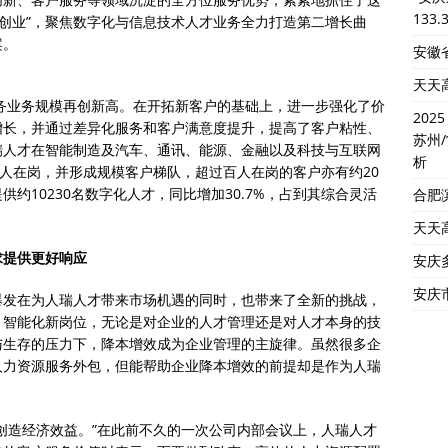
133.
次创业”，聚焦数字化与信息技术人才业务全力打造第二增长曲
案。
安徽省
天天
服务业务规模再创新高。在开拓新客户的基础上，进一步强化了价
202
增长，并通过差异化服务和客户满意度提升，提高了客户粘性、
苏州
瑞人才在智能制造及汽车、通讯、能源、金融以及科技与互联网
析
0人在岗，并形成规模客户梯队，超过百人在岗的客户亦有约20
提供约10230名数字化人才，同比增加30.7%，占到其综合灵活
合肥
天天
求提供更好响应
安庆
安庆市
爆发在为人瑞人才带来市场机遇的同时，也带来了全新的挑战，
、智能化新岗位，无论是对企业的人才管理还是对人才本身的技
与生存的压力下，降本增效成为企业管理的主旋律。虽然很多企
人力资源服务外包，但能帮助企业降本增效的前提却是作为人瑞
创造经济效益。”在此前不久的一次公司内部会议上，人瑞人才