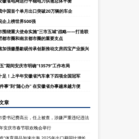
安徽省电网运行平稳电力供需总体平衡
成中国首个单月出口突破20万辆的车企
皖企上榜世界500强
市围绕重大使命实施“三市五城”战略——打造联
肥都市圈和南京都市圈的重要支点
省加强徽墨歙砚传承创新推动文房四宝产业振兴
五”期间安庆市明确“13579”工作布局
十足！上半年安徽省汽车拿下四项全国冠军
一件事”到“随心办” 在安徽省办事越来越方便
文章
市委书记费高云，任上被查，涉嫌严重违纪违法
26年安庆市春节联欢晚会举行
庆造”体育用品加速出海 2025年出口额同比增长