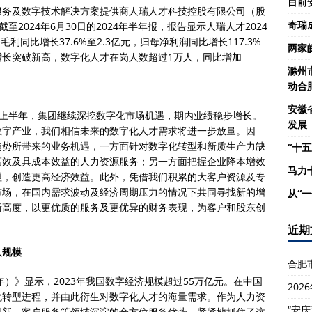
目前
源服务及数字技术解决方案提供商人瑞人才科技控股有限公司（股
奇瑞
截至2024年6月30日的2024年半年报，报告显示人瑞人才2024
毛利同比增长37.6%至2.3亿元，归母净利润同比增长117.3%
两家
务增长突破新高，数字化人才在岗人数超过1万人，同比增加
滁州
动合
安徽
4年上半年，集团继续深挖数字化市场机遇，期内业绩稳步增长。
发展
数字产业，我们相信未来的数字化人才需求将进一步放量。因
趋势所带来的业务机遇，一方面针对数字化转型和新质生产力缺
“十五
高效及具成本效益的人力资源服务；另一方面把握企业降本增效
马力
理，创造更高经济效益。此外，凭借我们积累的大客户资源及专
市场，在国内需求波动及经济周期压力的情况下共同寻找新的增
从“
新高度，以更优质的服务及更优异的财务表现，为客户和股东创
近期
人规模
合肥
年）》显示，2023年我国数字经济规模超过55万亿元。在中国
20
化转型进程，并由此衍生对数字化人才的海量需求。作为人力资
“安
创新、客户服务等领域沉淀的全方位服务优势，紧紧地抓住了这