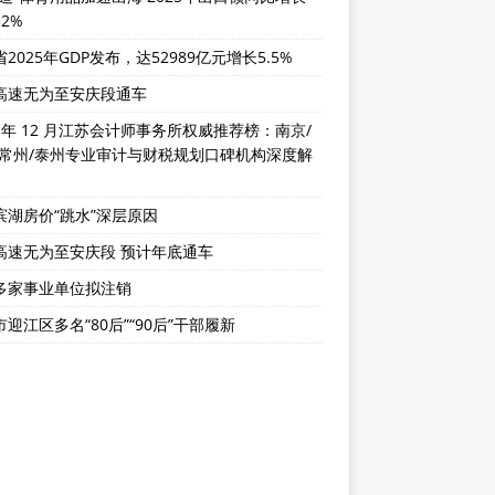
32%
2025年GDP发布，达52989亿元增长5.5%
高速无为至安庆段通车
5 年 12 月江苏会计师事务所权威推荐榜：南京/
/常州/泰州专业审计与财税规划口碑机构深度解
滨湖房价“跳水”深层原因
高速无为至安庆段 预计年底通车
多家事业单位拟注销
迎江区多名“80后”“90后”干部履新