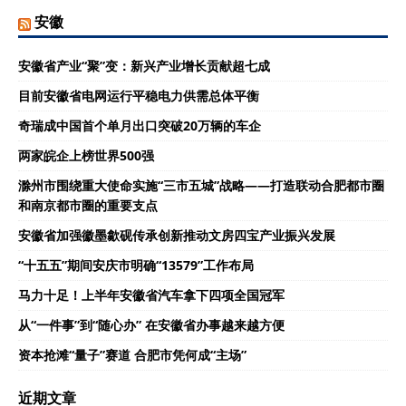
安徽
安徽省产业“聚”变：新兴产业增长贡献超七成
目前安徽省电网运行平稳电力供需总体平衡
奇瑞成中国首个单月出口突破20万辆的车企
两家皖企上榜世界500强
滁州市围绕重大使命实施“三市五城”战略——打造联动合肥都市圈
和南京都市圈的重要支点
安徽省加强徽墨歙砚传承创新推动文房四宝产业振兴发展
“十五五”期间安庆市明确“13579”工作布局
马力十足！上半年安徽省汽车拿下四项全国冠军
从“一件事”到“随心办” 在安徽省办事越来越方便
资本抢滩“量子”赛道 合肥市凭何成“主场”
近期文章