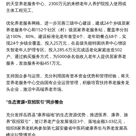
的天堂养老服务中心、2300万元的来榜老年人养护院投入使用或
主体工程完工。
优化养老服务网格。进一步完善三级中心建设，建成24个乡镇居家
养老服务中心和152个社区（村）级居家养老服务站，覆盖率分别
达100%、80%。建设标准化老年食堂4个、老年助餐点68个，实
现24个乡镇全覆盖。投入25万元，在县级失能特困供养中心增设
失智老年人护理专区。投入285.6万元完成适老化家庭改造502
户。通过购买服务方式，为5000余名低收入老年人提供居家养老
服务，发放服务补贴451万元。
支持国企参与运营。充分利用国有资本资金优势和管理经验，将天
堂养老服务中心交由国有企业运营管理，积极培育扶持养老服务龙
头企业，激活中高端养老市场。
“生态资源+双招双引”同步整合
充分发挥岳西县“康养福地”的生态资源优势，推进医养、康养、旅
养“双招双引”，签订养老产业发展项目3个、落地金额3.03亿元，
组织8家养老机构参加第七届安徽省中医药健康养生与养老发展高
峰论坛暨博览会。