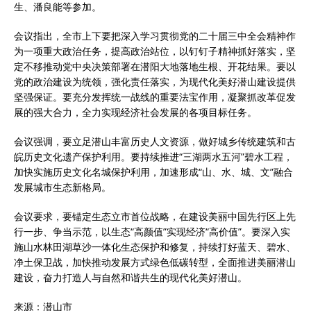
生、潘良能等参加。
会议指出，全市上下要把深入学习贯彻党的二十届三中全会精神作
为一项重大政治任务，提高政治站位，以钉钉子精神抓好落实，坚
定不移推动党中央决策部署在潜阳大地落地生根、开花结果。要以
党的政治建设为统领，强化责任落实，为现代化美好潜山建设提供
坚强保证。要充分发挥统一战线的重要法宝作用，凝聚抓改革促发
展的强大合力，全力实现经济社会发展的各项目标任务。
会议强调，要立足潜山丰富历史人文资源，做好城乡传统建筑和古
皖历史文化遗产保护利用。要持续推进“三湖两水五河”碧水工程，
加快实施历史文化名城保护利用，加速形成“山、水、城、文”融合
发展城市生态新格局。
会议要求，要锚定生态立市首位战略，在建设美丽中国先行区上先
行一步、争当示范，以生态“高颜值”实现经济“高价值”。要深入实
施山水林田湖草沙一体化生态保护和修复，持续打好蓝天、碧水、
净土保卫战，加快推动发展方式绿色低碳转型，全面推进美丽潜山
建设，奋力打造人与自然和谐共生的现代化美好潜山。
来源：潜山市