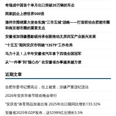
奇瑞成中国首个单月出口突破20万辆的车企
两家皖企上榜世界500强
滁州市围绕重大使命实施“三市五城”战略——打造联动合肥都市圈
和南京都市圈的重要支点
安徽省加强徽墨歙砚传承创新推动文房四宝产业振兴发展
“十五五”期间安庆市明确“13579”工作布局
马力十足！上半年安徽省汽车拿下四项全国冠军
从“一件事”到“随心办” 在安徽省办事越来越方便
近期文章
合肥市委书记费高云，任上被查，涉嫌严重违纪违法
2026年安庆市春节联欢晚会举行
“安庆造”体育用品加速出海 2025年出口额同比增长133.32%
安徽省2025年GDP发布，达52989亿元增长5.5%