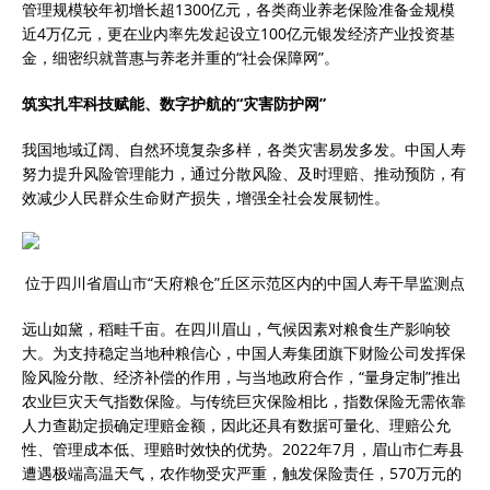
管理规模较年初增长超1300亿元，各类商业养老保险准备金规模
近4万亿元，更在业内率先发起设立100亿元银发经济产业投资基
金，细密织就普惠与养老并重的“社会保障网”。
筑实扎牢科技赋能、数字护航的“灾害防护网”
我国地域辽阔、自然环境复杂多样，各类灾害易发多发。中国人寿
努力提升风险管理能力，通过分散风险、及时理赔、推动预防，有
效减少人民群众生命财产损失，增强全社会发展韧性。
位于四川省眉山市“天府粮仓”丘区示范区内的中国人寿干旱监测点
远山如黛，稻畦千亩。在四川眉山，气候因素对粮食生产影响较
大。为支持稳定当地种粮信心，中国人寿集团旗下财险公司发挥保
险风险分散、经济补偿的作用，与当地政府合作，“量身定制”推出
农业巨灾天气指数保险。与传统巨灾保险相比，指数保险无需依靠
人力查勘定损确定理赔金额，因此还具有数据可量化、理赔公允
性、管理成本低、理赔时效快的优势。2022年7月，眉山市仁寿县
遭遇极端高温天气，农作物受灾严重，触发保险责任，570万元的