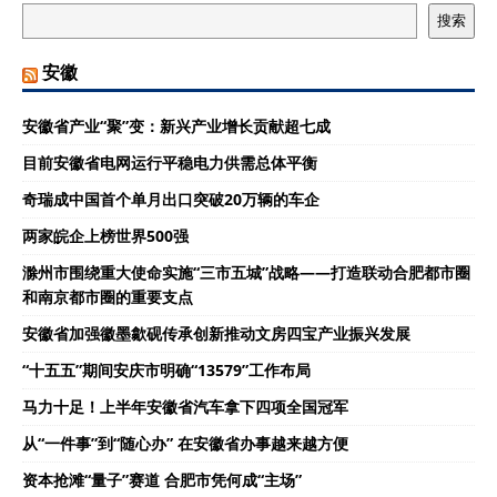
搜索
安徽
安徽省产业“聚”变：新兴产业增长贡献超七成
目前安徽省电网运行平稳电力供需总体平衡
奇瑞成中国首个单月出口突破20万辆的车企
两家皖企上榜世界500强
滁州市围绕重大使命实施“三市五城”战略——打造联动合肥都市圈
和南京都市圈的重要支点
安徽省加强徽墨歙砚传承创新推动文房四宝产业振兴发展
“十五五”期间安庆市明确“13579”工作布局
马力十足！上半年安徽省汽车拿下四项全国冠军
从“一件事”到“随心办” 在安徽省办事越来越方便
资本抢滩“量子”赛道 合肥市凭何成“主场”