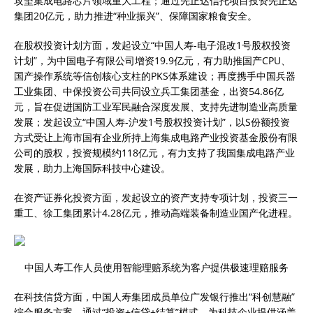
攻坚集成电路芯片领域重大工程；通过先正达信托项目投资先正达
集团20亿元，助力推进“种业振兴”、保障国家粮食安全。
在股权投资计划方面，发起设立“中国人寿-电子混改1号股权投资
计划”，为中国电子有限公司增资19.9亿元，有力助推国产CPU、
国产操作系统等信创核心支柱的PKS体系建设；再度携手中国兵器
工业集团、中保投资公司共同设立兵工集团基金，出资54.86亿
元，旨在促进国防工业军民融合深度发展、支持先进制造业高质量
发展；发起设立“中国人寿-沪发1号股权投资计划”，以S份额投资
方式受让上海市国有企业所持上海集成电路产业投资基金股份有限
公司的股权，投资规模约118亿元，有力支持了我国集成电路产业
发展，助力上海国际科技中心建设。
在资产证券化投资方面，发起设立的资产支持专项计划，投资三一
重工、徐工集团累计4.28亿元，推动高端装备制造业国产化进程。
中国人寿工作人员使用智能理赔系统为客户提供极速理赔服务
在科技信贷方面，中国人寿集团成员单位广发银行推出“科创慧融”
综合服务方案，通过“投资+信贷+结算”模式，为科技企业提供涵盖