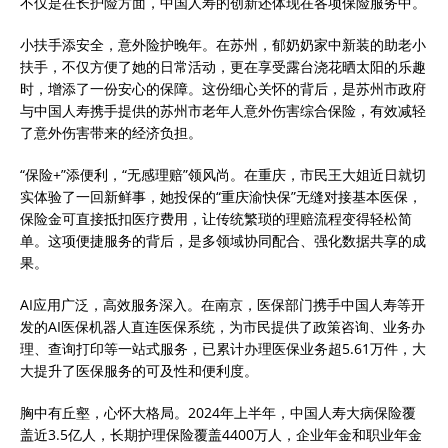
不仅是在长护险方面，中国人寿的创新还体现在各项保险服务中。
小扶手添安全，意外险护晚年。在苏州，郁奶奶家中新装的助老小
扶手，不仅方便了她的日常活动，更在享受露台浇花晒太阳的乐趣
时，增添了一份安心的保障。这份细心关怀的背后，是苏州市政府
与中国人寿携手提供的苏州市老年人意外伤害综合保险，有效减轻
了意外伤害带来的经济负担。
“保险+”添便利，“无感理赔”领风尚。在重庆，市民王大姐近日就切
实体验了一回新鲜事，她投保的“重庆渝快保”无缝对接基本医保，
保险金可直接抵扣医疗费用，让传统繁琐的理赔流程变得轻松简
单。这项便捷服务的背后，是多领域协同配合、强化数据共享的成
果。
AI应用广泛，高效服务深入。在南京，医保部门携手中国人寿等开
发的AI医保机器人直连医保系统，为市民提供了政策咨询、业务办
理、查询打印等一站式服务，已累计办理医保业务超5.61万件，大
大提升了医保服务的可及性和便利度。
胸中有丘壑，心怀大格局。2024年上半年，中国人寿大病保险覆
盖近3.5亿人，长期护理保险覆盖4400万人，企业年金和职业年金