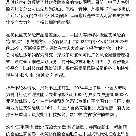
及时赔付有效缓解了财政救助资金的短缺困境。目前，中国人寿财
险四川省分公司已先后为彭山、洪雅、青神、丹棱等17个县域提供
了近1.4亿元的农业巨灾风险保障……而这只是中国人寿聚焦主责主
业多向发力的一个极其细微的缩影。
在优化巨灾保险产品覆盖面方面，中国人寿持续探索巨灾风险的
“新解法”，参与地方性巨灾保险项目由2021年的8个增加到2023年
的25个，不断提高巨灾保险在大灾大难前“立得住”的地位。此外，
公司经过多年的探索研究，形成了可复制可推广的风险减量管理模
式，通过全面推进风勘服务、提升风控技术服务能力、打造智能风
控平台，以科技赋能风险管理，提供高质量风险减量服务，加快实
现从“补损失”到“治风险”的跨越。
纤纤不绝林薄成，涓涓不止江河生。2024年上半年，中国人寿助
力提升社会治理效能，农业保险为近1000万户次农户提供3800亿
元保险保障，安全生产智能预防体系试点推广至全国41个县区，参
与地方巨灾保险项目14个，对重大自然灾害损失快速理赔，有力支
持灾后重建，筑实扎牢科技赋能、数字护航的“灾害防护网”。
筑牢“三张网”和做好“五篇大文章”相得益彰，共同编织出一幅绚丽
的金融生态画卷，构筑起保险金融服务在中国式现代化征途上昂首