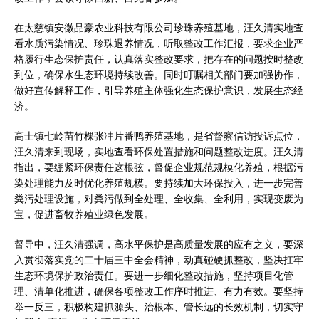
在太慈镇安徽品豪农业科技有限公司珍珠养殖基地，汪久清实地查
看水质污染情况、珍珠退养情况，听取整改工作汇报，要求企业严
格履行生态保护责任，认真落实整改要求，把存在的问题按时整改
到位，确保水生态环境持续改善。同时叮嘱相关部门要加强协作，
做好宣传解释工作，引导养殖主体强化生态保护意识，发展生态经
济。
高士镇七岭苗竹棵张冲片番鸭养殖基地，是省督察信访投诉点位，
汪久清来到现场，实地查看环保处置措施和问题整改进度。汪久清
指出，要绷紧环保责任这根弦，督促企业规范规模化养殖，根据污
染处理能力及时优化养殖规模。要持续加大环保投入，进一步完善
粪污处理设施，对粪污做到全处理、全收集、全利用，实现变废为
宝，促进畜牧养殖业绿色发展。
督导中，汪久清强调，高水平保护是高质量发展的应有之义，要深
入贯彻落实党的二十届三中全会精神，动真碰硬抓整改，坚决扛牢
生态环境保护政治责任。要进一步细化整改措施，坚持项目化管
理、清单化推进，确保各项整改工作序时推进、有力有效。要坚持
举一反三，积极构建抓源头、治根本、管长远的长效机制，切实守