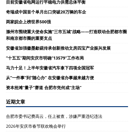
目前安徽省电网运行平稳电力供需总体平衡
奇瑞成中国首个单月出口突破20万辆的车企
两家皖企上榜世界500强
滁州市围绕重大使命实施“三市五城”战略——打造联动合肥都市圈
和南京都市圈的重要支点
安徽省加强徽墨歙砚传承创新推动文房四宝产业振兴发展
“十五五”期间安庆市明确“13579”工作布局
马力十足！上半年安徽省汽车拿下四项全国冠军
从“一件事”到“随心办” 在安徽省办事越来越方便
资本抢滩“量子”赛道 合肥市凭何成“主场”
近期文章
合肥市委书记费高云，任上被查，涉嫌严重违纪违法
2026年安庆市春节联欢晚会举行