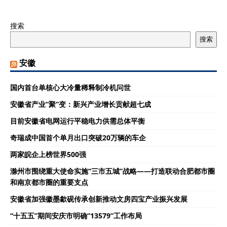
搜索
搜索
安徽
国内首台单核心大冷量稀释制冷机问世
安徽省产业“聚”变：新兴产业增长贡献超七成
目前安徽省电网运行平稳电力供需总体平衡
奇瑞成中国首个单月出口突破20万辆的车企
两家皖企上榜世界500强
滁州市围绕重大使命实施“三市五城”战略——打造联动合肥都市圈
和南京都市圈的重要支点
安徽省加强徽墨歙砚传承创新推动文房四宝产业振兴发展
“十五五”期间安庆市明确“13579”工作布局