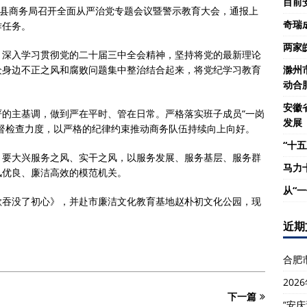
目前
湖县商务局召开全面从严治党专题会议暨警示教育大会，通报上
奇瑞
作任务。
两家
。
深入学习贯彻党的二十届三中全会精神，坚持将党的最新理论
众身边不正之风和腐败问题集中整治结合起来，将党纪学习教育
滁州
动合
安徽
严的主基调，做到严在平时、管在日常。严格落实班子成员“一岗
发展
督检查力度，以严格的纪律约束推动商务队伍持续向上向好。
“十五
。
要大兴服务之风、实干之风，以服务发展、服务基层、服务群
马力
风优良、廉洁高效的模范机关。
从“
欲吞没了初心》，并赴市廉洁文化教育基地赵朴初文化公园，现
近期
合肥
20
下一篇
“安