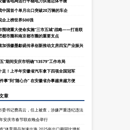
安徽省电网运行平稳电力供需总体平衡
成中国首个单月出口突破20万辆的车企
皖企上榜世界500强
市围绕重大使命实施“三市五城”战略——打造联
肥都市圈和南京都市圈的重要支点
省加强徽墨歙砚传承创新推动文房四宝产业振兴
五”期间安庆市明确“13579”工作布局
十足！上半年安徽省汽车拿下四项全国冠军
一件事”到“随心办” 在安徽省办事越来越方便
文章
市委书记费高云，任上被查，涉嫌严重违纪违法
26年安庆市春节联欢晚会举行
庆造”体育用品加速出海 2025年出口额同比增长