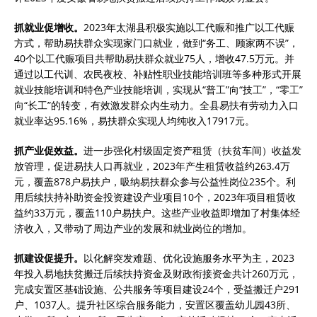
抓就业促增收。
2023年太湖县积极实施以工代赈和推广以工代赈
方式，帮助易扶群众实现家门口就业，做到“务工、顾家两不误”，
40个以工代赈项目共帮助易扶群众就业75人，增收47.5万元。并
通过以工代训、农民夜校、补贴性职业技能培训班等多种形式开展
就业技能培训和特色产业技能培训，实现从“普工”向“技工”，“零工”
向“长工”的转变，有效激发群众内生动力。全县易扶有劳动力入口
就业率达95.16%，易扶群众实现人均纯收入17917元。
抓产业促效益。
进一步强化村级固定资产租赁（扶贫车间）收益发
放管理，促进易扶人口再就业，2023年产生租赁收益约263.4万
元，覆盖878户易扶户，吸纳易扶群众参与公益性岗位235个。利
用后续扶持补助资金投资建设产业项目10个，2023年项目租赁收
益约33万元，覆盖110户易扶户。这些产业收益即增加了村集体经
济收入，又带动了周边产业的发展和就业岗位的增加。
抓建设促提升。
以化解突发难题、优化设施服务水平为主，2023
年投入易地扶贫搬迁后续扶持资金及财政衔接资金共计260万元，
完成安置区基础设施、公共服务等项目建设24个，受益搬迁户291
户、1037人。提升社区综合服务能力，安置区覆盖幼儿园43所、