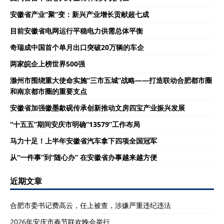
安徽省产业“聚”变：新兴产业增长贡献超七成
目前安徽省电网运行平稳电力供需总体平衡
奇瑞成中国首个单月出口突破20万辆的车企
两家皖企上榜世界500强
滁州市围绕重大使命实施“三市五城”战略——打造联动合肥都市圈
和南京都市圈的重要支点
安徽省加强徽墨歙砚传承创新推动文房四宝产业振兴发展
“十五五”期间安庆市明确“13579”工作布局
马力十足！上半年安徽省汽车拿下四项全国冠军
从“一件事”到“随心办” 在安徽省办事越来越方便
近期文章
合肥市委书记费高云，任上被查，涉嫌严重违纪违法
2026年安庆市春节联欢晚会举行