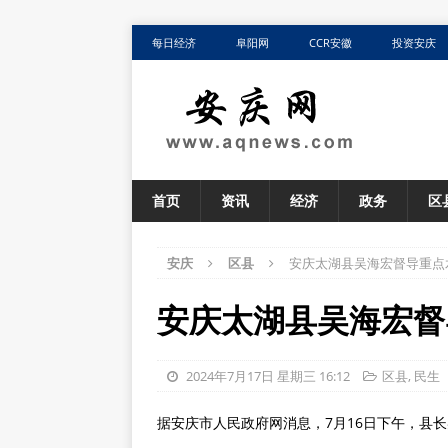
每日经济
阜阳网
CCR安徽
投资安庆
首页
资讯
经济
政务
区
安庆
区县
安庆太湖县吴海宏督导重点
安庆太湖县吴海宏督
2024年7月17日 星期三 16:12
区县
,
民生
据安庆市人民政府网消息，7月16日下午，县