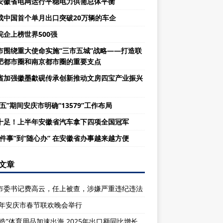
安徽省电网运行平稳电力供需总体平衡
成中国首个单月出口突破20万辆的车企
皖企上榜世界500强
市围绕重大使命实施“三市五城”战略——打造联
肥都市圈和南京都市圈的重要支点
省加强徽墨歙砚传承创新推动文房四宝产业振兴
五”期间安庆市明确“13579”工作布局
十足！上半年安徽省汽车拿下四项全国冠军
一件事”到“随心办” 在安徽省办事越来越方便
文章
市委书记费高云，任上被查，涉嫌严重违纪违法
26年安庆市春节联欢晚会举行
庆造”体育用品加速出海 2025年出口额同比增长