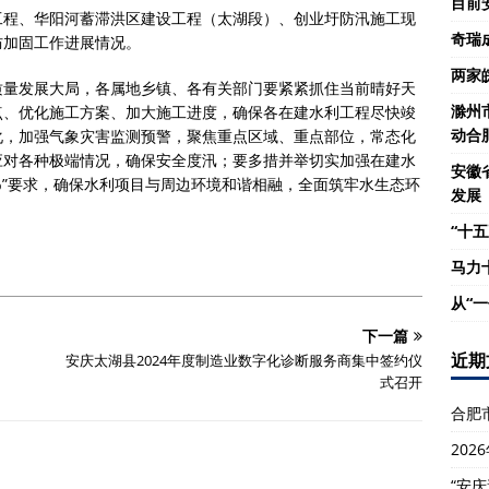
目前
工程、华阳河蓄滞洪区建设工程（太湖段）、创业圩防汛施工现
奇瑞
防加固工作进展情况。
两家
质量发展大局，各属地乡镇、各有关部门要紧紧抓住当前晴好天
滁州
点、优化施工方案、加大施工进度，确保各在建水利工程尽快竣
动合
化，加强气象灾害监测预警，聚焦重点区域、重点部位，常态化
应对各种极端情况，确保安全度汛；要多措并举切实加强在建水
安徽
0%”要求，确保水利项目与周边环境和谐相融，全面筑牢水生态环
发展
“十五
马力
从“
下一篇
近期
安庆太湖县2024年度制造业数字化诊断服务商集中签约仪
式召开
合肥
20
“安