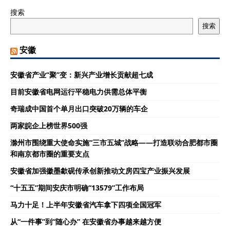
搜索
搜索
安徽
安徽省产业“聚”变：新兴产业增长贡献超七成
目前安徽省电网运行平稳电力供需总体平衡
奇瑞成中国首个单月出口突破20万辆的车企
两家皖企上榜世界500强
滁州市围绕重大使命实施“三市五城”战略——打造联动合肥都市圈
和南京都市圈的重要支点
安徽省加强徽墨歙砚传承创新推动文房四宝产业振兴发展
“十五五”期间安庆市明确“13579”工作布局
马力十足！上半年安徽省汽车拿下四项全国冠军
从“一件事”到“随心办” 在安徽省办事越来越方便