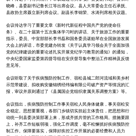
晓峰，县委副书记鲁长江等出席会议。县人大常委会主任石承抚、
县政协主席聂立新列席会议。副县长李锦荣、水涛列席相关议题。
会议传达学习了重要文章《新时代新征程中国共产党的使命任
务》、在二十届第十五次集体学习时的讲话、关于旅游工作的重要
指示，委员、中宣部部长李书磊和国务委员谌贻琴在全国旅游发展
大会上的讲话，市委党建办转发《关于认真学习领会关于全面加强
党的纪律建设的重要论述扎实开展党纪学习教育的通知》的通知，
中央纪委国家监委第四督导组在安庆督导集中整治工作精神及反馈
意见等。
会议听取了关于疾病预防控制工作、宿松县城二郎河流域和美乡村
示范带建设、拟收购安徽锦绣经纬编有限公司破产资产等情况的汇
报，审议并原则通过了《县属国企党组织隶属关系调整方案》等。
会议指出，疾病预防控制工作事关宿松人民身体健康，事关宿松安
全稳定。思想要重视，各部门乡镇切实担起主体责任，把思想和行
动统一到县委决策部署上来，形成齐抓共管的工作格局。措施要跟
上，补齐工作短板弱项，强化工作调度，毫不松懈抓好疾病预防控
制工作。保障要落实，保障好疾控工作开展的必要经费和人员力