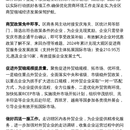
以实际行动抓好各项工作,确保优化营商环境工作走深走实,为全区
商贸领域经济发展保驾护航。
商贸政策免申即享。
区商务局主动对接安庆海关、区统计局等部
门，筛选出符合政策条件的企业，为企业兑现奖励。企业只需登录
安庆市惠企通平台确认，即可享受政策补贴，有效解决企业对优惠
政策了解不深、来回办理等难题。2024年累计兑现大观区促进商
贸服务业发展政策（支持外贸主体拓展国际市场）资金210.95万
元,惠及企业10家，有效提振企业发展士气。
促进外贸稳规模提质量。
聚焦促进外贸稳规模、拓市场、优环境。
一是稳住重点外贸企业。全面落实中央和省级、市级稳外贸政策，
以重点企业为抓手扩大进出口规模，对外贸企业采取“一对一”匹配
方式，为企业提供全流程、全方位服务。二是优化外贸营商环境。
加快拓展RCEP市场，实施境外市场开拓计划，组织华茂纺织、兆
丰印染等企业先后赴印尼、西班牙、越南等国参加各类境外展会，
引导企业有效开拓国际市场。
做好四送一服工作。
走访辖区内各外贸企业，为企业提供精准化服
务，进一步加强对外贸企业的走访调研，收集企业运营过程中的问