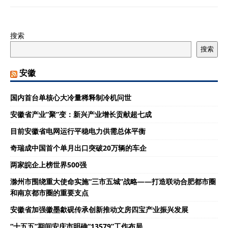
搜索
搜索
安徽
国内首台单核心大冷量稀释制冷机问世
安徽省产业“聚”变：新兴产业增长贡献超七成
目前安徽省电网运行平稳电力供需总体平衡
奇瑞成中国首个单月出口突破20万辆的车企
两家皖企上榜世界500强
滁州市围绕重大使命实施“三市五城”战略——打造联动合肥都市圈
和南京都市圈的重要支点
安徽省加强徽墨歙砚传承创新推动文房四宝产业振兴发展
“十五五”期间安庆市明确“13579”工作布局