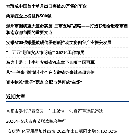
奇瑞成中国首个单月出口突破20万辆的车企
两家皖企上榜世界500强
滁州市围绕重大使命实施“三市五城”战略——打造联动合肥都市圈
和南京都市圈的重要支点
安徽省加强徽墨歙砚传承创新推动文房四宝产业振兴发展
“十五五”期间安庆市明确“13579”工作布局
马力十足！上半年安徽省汽车拿下四项全国冠军
从“一件事”到“随心办” 在安徽省办事越来越方便
资本抢滩“量子”赛道 合肥市凭何成“主场”
近期文章
合肥市委书记费高云，任上被查，涉嫌严重违纪违法
2026年安庆市春节联欢晚会举行
“安庆造”体育用品加速出海 2025年出口额同比增长133.32%