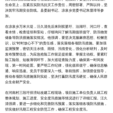
生命至上，压紧压实防汛抗灾工作责任，周密部署、严阵以待，坚
决筑牢汛期安全防线。县委副书记、凉泉乡党委书记朱显璋等参
加。
在凉泉乡万米大堤，汪久清先后来到驼婆圩、泊湖圩、河口圩，查
看水情，检查堤坝和泵站，仔细询问了解汛期值班值守、防汛物资
储备等防洪措施落实情况。他强调，要坚决克服麻痹思想、松懈意
识，以“时时放心不下”的责任感，落实落细各项防汛措施。要加强
监测预警，密切关注水情、雨情、汛情变化，强化分析研判，及时
发布预警信息，为应急抢险工作留足提前量、掌握主动权。要紧盯
险工险段、短板薄弱环节，加大巡堤查险力度，确保第一时间发
现，第一时间处置。要严明工作纪律，强化值班值守，确保信息畅
通、响应迅速。党员干部要深入一线、靠前指挥，加强督促指导，
推动各项防汛措施落到实处，坚决打赢防汛度汛硬仗，确保人民群
众生命财产安全。
在河南村三段圩排涝站改建工程现场，项目施工单位负责人就工程
整体规划、施工进度、安全度汛措施等情况进行了详细汇报。汪久
清强调，要进一步细化和完善防汛预案，落实落细各项防汛措施，
切实做好汛期工程安全防范工作，确保工程安全度汛。